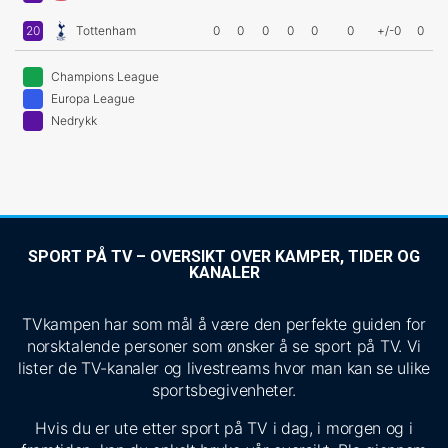
20
Tottenham
0
0
0
0
0
0
+/-0
0
Champions League
Europa League
Nedrykk
SPORT PÅ TV – OVERSIKT OVER KAMPER, TIDER OG
KANALER
TVkampen har som mål å være den perfekte guiden for
norsktalende personer som ønsker å se sport på TV. Vi
lister de TV-kanaler og livestreams hvor man kan se ulike
sportsbegivenheter.
Hvis du er ute etter sport på TV i dag, i morgen og i