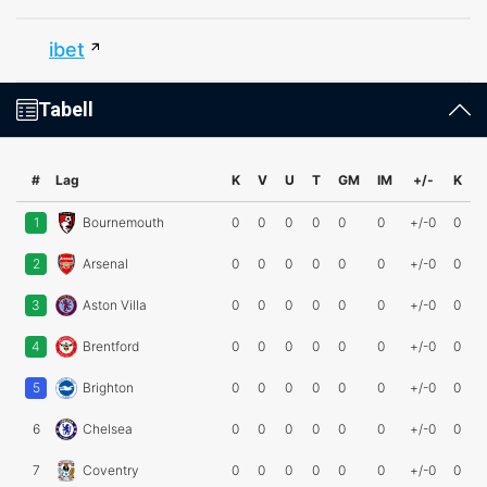
ibet
Tabell
#
Lag
K
V
U
T
GM
IM
+/-
K
1
Bournemouth
0
0
0
0
0
0
+/-0
0
2
Arsenal
0
0
0
0
0
0
+/-0
0
3
Aston Villa
0
0
0
0
0
0
+/-0
0
4
Brentford
0
0
0
0
0
0
+/-0
0
5
Brighton
0
0
0
0
0
0
+/-0
0
6
Chelsea
0
0
0
0
0
0
+/-0
0
7
Coventry
0
0
0
0
0
0
+/-0
0