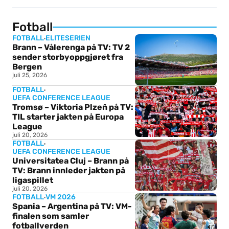
Fotball
FOTBALL
ELITESERIEN
Brann – Vålerenga på TV: TV 2
sender storbyoppgjøret fra
Bergen
juli 25, 2026
FOTBALL
UEFA CONFERENCE LEAGUE
Tromsø – Viktoria Plzeň på TV:
TIL starter jakten på Europa
League
juli 20, 2026
FOTBALL
UEFA CONFERENCE LEAGUE
Universitatea Cluj – Brann på
TV: Brann innleder jakten på
ligaspillet
juli 20, 2026
FOTBALL
VM 2026
Spania – Argentina på TV: VM-
finalen som samler
fotballverden