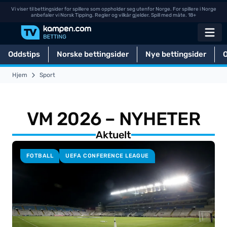
Vi viser til bettingsider for spillere som oppholder seg utenfor Norge. For spillere i Norge
anbefaler vi Norsk Tipping. Regler og vilkår gjelder. Spill med måte. 18+
Oddstips
Norske bettingsider
Nye bettingsider
Hjem
Sport
VM 2026 – NYHETER
Aktuelt
FOTBALL
UEFA CONFERENCE LEAGUE