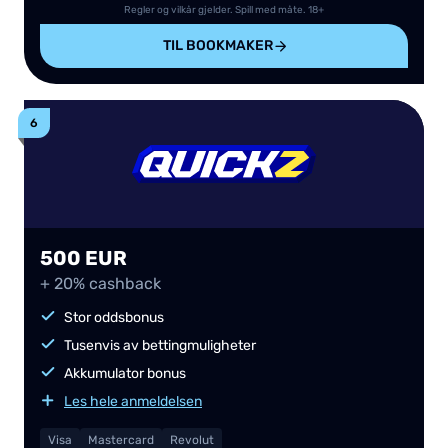
Regler og vilkår gjelder. Spill med måte. 18+
TIL BOOKMAKER
500 EUR
+ 20% cashback
Stor oddsbonus
Tusenvis av bettingmuligheter
Akkumulator bonus
Les hele anmeldelsen
Visa
Mastercard
Revolut