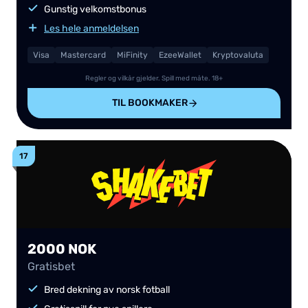
Gunstig velkomstbonus
Les hele anmeldelsen
Visa
Mastercard
MiFinity
EzeeWallet
Kryptovaluta
Regler og vilkår gjelder. Spill med måte. 18+
TIL BOOKMAKER
2000 NOK
Gratisbet
Bred dekning av norsk fotball