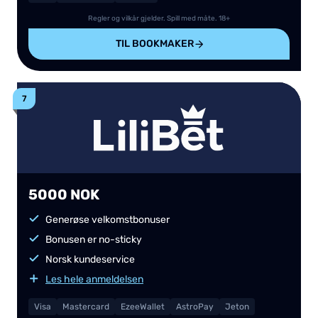
Regler og vilkår gjelder. Spill med måte. 18+
TIL BOOKMAKER
5000 NOK
Generøse velkomstbonuser
Bonusen er no-sticky
Norsk kundeservice
Les hele anmeldelsen
Visa
Mastercard
EzeeWallet
AstroPay
Jeton