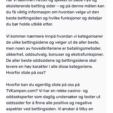
eksisterende betting sider – og på denne måten kan
du få viktig informasjon om hvordan velge ut den
beste bettingsiden og hvilke funksjoner og detaljer
du bør holde utkikk etter.
Vi kommer nærmere innpå hvordan vi kategoriserer
de ulike bettingsidene og velger ut de aller beste,
men noen av hovedkriteriene er betalingsmetoder,
sikkerhet, oddsutvalg, bonuser og ekstrafunksjoner.
De aller beste oddssidene og bettingsidene skal
levere en høy karakter i alle disse kategoriene.
Hvorfor stole på oss?
Hvorfor kan du egentlig stole på oss på
TVKampen.com? Vi har en rekke casino- og
oddseksperter som daglig undersøker og tester ut
oddssider for å finne alle positive og negative
aspekter ved bettingsiden. Vi ønsker å tilby en