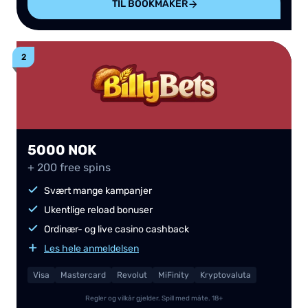
TIL BOOKMAKER
5000 NOK
+ 200 free spins
Svært mange kampanjer
Ukentlige reload bonuser
Ordinær- og live casino cashback
Les hele anmeldelsen
Visa
Mastercard
Revolut
MiFinity
Kryptovaluta
Regler og vilkår gjelder. Spill med måte. 18+