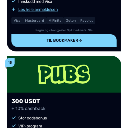
Innskudd med Visa
Les hele anmeldelsen
Visa
Mastercard
MiFinity
Jeton
Revolut
Kryptovaluta
Bitcoin
Regler og vilkår gjelder. Spill med måte. 18+
TIL BOOKMAKER
300 USDT
+ 10% cashback
Stor oddsbonus
VIP-program