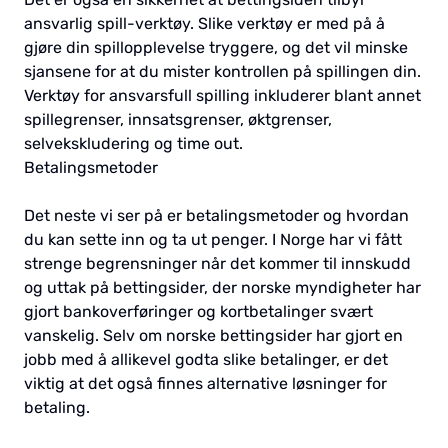
ansvarlig spill-verktøy. Slike verktøy er med på å
gjøre din spillopplevelse tryggere, og det vil minske
sjansene for at du mister kontrollen på spillingen din.
Verktøy for ansvarsfull spilling inkluderer blant annet
spillegrenser, innsatsgrenser, øktgrenser,
selvekskludering og time out.
Betalingsmetoder
Det neste vi ser på er betalingsmetoder og hvordan
du kan sette inn og ta ut penger. I Norge har vi fått
strenge begrensninger når det kommer til innskudd
og uttak på bettingsider, der norske myndigheter har
gjort bankoverføringer og kortbetalinger svært
vanskelig. Selv om norske bettingsider har gjort en
jobb med å allikevel godta slike betalinger, er det
viktig at det også finnes alternative løsninger for
betaling.