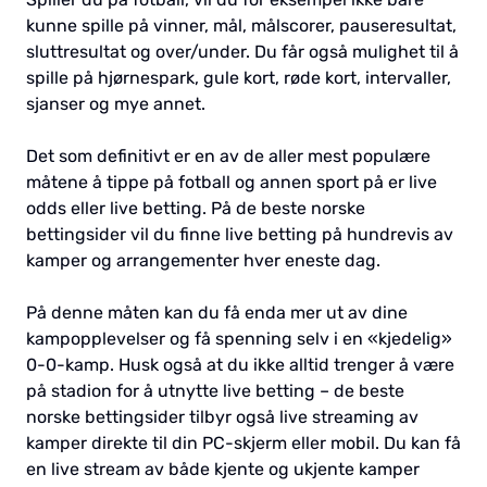
kunne spille på vinner, mål, målscorer, pauseresultat,
sluttresultat og over/under. Du får også mulighet til å
spille på hjørnespark, gule kort, røde kort, intervaller,
sjanser og mye annet.
Det som definitivt er en av de aller mest populære
måtene å tippe på fotball og annen sport på er live
odds eller live betting. På de beste norske
bettingsider vil du finne live betting på hundrevis av
kamper og arrangementer hver eneste dag.
På denne måten kan du få enda mer ut av dine
kampopplevelser og få spenning selv i en «kjedelig»
0-0-kamp. Husk også at du ikke alltid trenger å være
på stadion for å utnytte live betting – de beste
norske bettingsider tilbyr også live streaming av
kamper direkte til din PC-skjerm eller mobil. Du kan få
en live stream av både kjente og ukjente kamper