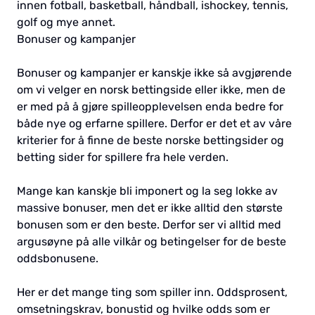
innen fotball, basketball, håndball, ishockey, tennis,
golf og mye annet.
Bonuser og kampanjer
Bonuser og kampanjer er kanskje ikke så avgjørende
om vi velger en norsk bettingside eller ikke, men de
er med på å gjøre spilleopplevelsen enda bedre for
både nye og erfarne spillere. Derfor er det et av våre
kriterier for å finne de beste norske bettingsider og
betting sider for spillere fra hele verden.
Mange kan kanskje bli imponert og la seg lokke av
massive bonuser, men det er ikke alltid den største
bonusen som er den beste. Derfor ser vi alltid med
argusøyne på alle vilkår og betingelser for de beste
oddsbonusene.
Her er det mange ting som spiller inn. Oddsprosent,
omsetningskrav, bonustid og hvilke odds som er