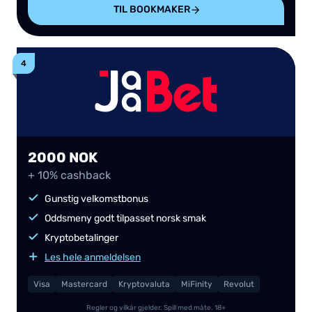
TIL BOOKMAKER
2000 NOK
+ 10% cashback
Gunstig velkomstbonus
Oddsmeny godt tilpasset norsk smak
Kryptobetalinger
Les hele anmeldelsen
Visa
Mastercard
Kryptovaluta
MiFinity
Revolut
Regler og vilkår gjelder. Spill med måte. 18+