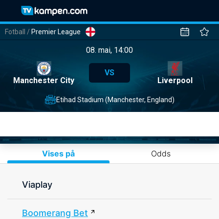
Fotball
/
Premier League
08. mai, 14:00
VS
Manchester City
Liverpool
Etihad Stadium (Manchester, England)
Vises på
Odds
Viaplay
Boomerang Bet