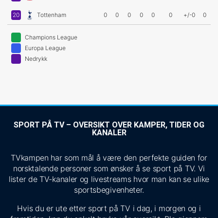
20
Tottenham
0
0
0
0
0
0
+/-0
0
Champions League
Europa League
Nedrykk
SPORT PÅ TV – OVERSIKT OVER KAMPER, TIDER OG
KANALER
TVkampen har som mål å være den perfekte guiden for
norsktalende personer som ønsker å se sport på TV. Vi
lister de TV-kanaler og livestreams hvor man kan se ulike
sportsbegivenheter.
Hvis du er ute etter sport på TV i dag, i morgen og i