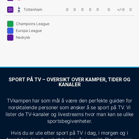
20
Tottenham
0
0
0
0
0
0
+/-0
0
Champions League
Europa League
Nedrykk
SPORT PÅ TV – OVERSIKT OVER KAMPER, TIDER OG
KANALER
TVkampen har som mål å være den perfekte guiden for
norsktalende personer som ønsker å se sport på TV. Vi
lister de TV-kanaler og livestreams hvor man kan se ulike
sportsbegivenheter.
Hvis du er ute etter sport på TV i dag, i morgen og i