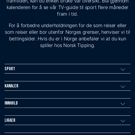
framtiden, kan du enkelt bruke vår oversikt. Bla gjennom
kalenderen for å se vår TV-guide til sport flere måneder
fram i tid.
For å forbedre underholdningen for de som reiser eller
som reiser eller bor utenfor Norges grenser, henviser vi til
bettingsider. Hvis du er i Norge anbefaler vi at du kun
spiller hos Norsk Tipping.
Sport
Kanaler
Innhold
Ligaer