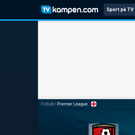
Sport på TV
Fotball
/
Premier League