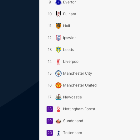
9
Everton
10
Fulham
11
Hull
12
Ipswich
13
Leeds
14
Liverpool
15
Manchester City
16
Manchester United
17
Newcastle
18
Nottingham Forest
19
Sunderland
20
Tottenham