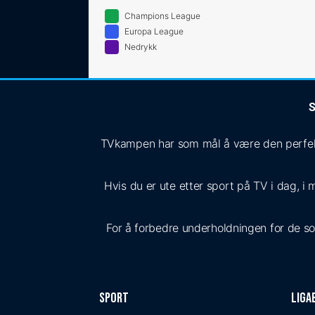
Champions League
Europa League
Nedrykk
S
TVkampen har som mål å være den perfekte
Hvis du er ute etter sport på TV i dag, i 
For å forbedre underholdningen for de som 
Sport
Liga