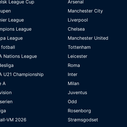
elsk League Cup
Arsenal
cupen
Manchester City
ier League
Liverpool
mpions League
Chelsea
opa League
Manchester United
 fotball
Tottenham
A Nations League
Leicester
esliga
Roma
A U21 Championship
Inter
e A
Milan
ivision
Juventus
eserien
Odd
iga
Rosenborg
ball-VM 2026
Strømsgodset