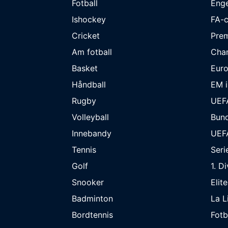
Fotball
Eng
Ishockey
FA-
Cricket
Prem
Am fotball
Cha
Basket
Eur
Håndball
EM i
Rugby
UEF
Volleyball
Bund
Innebandy
UEF
Tennis
Seri
Golf
1. D
Snooker
Elit
Badminton
La L
Bordtennis
Fot