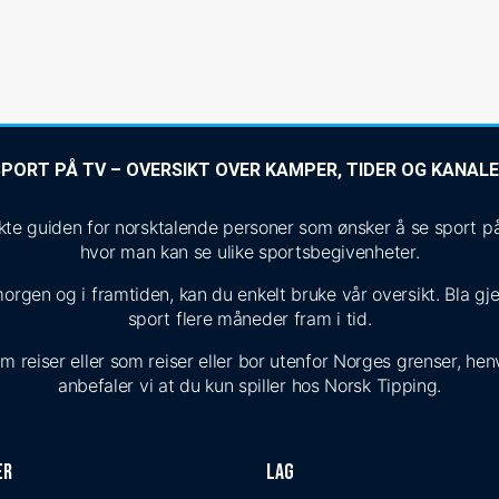
PORT PÅ TV – OVERSIKT OVER KAMPER, TIDER OG KANAL
 guiden for norsktalende personer som ønsker å se sport på T
hvor man kan se ulike sportsbegivenheter.
morgen og i framtiden, kan du enkelt bruke vår oversikt. Bla g
sport flere måneder fram i tid.
reiser eller som reiser eller bor utenfor Norges grenser, henvi
anbefaler vi at du kun spiller hos Norsk Tipping.
er
Lag