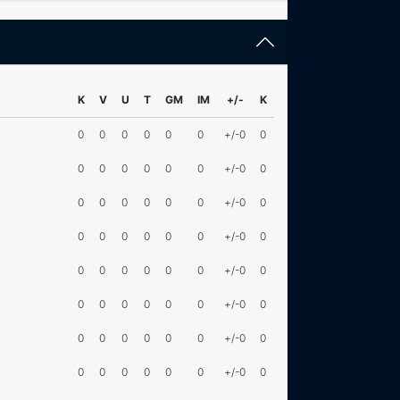
K
V
U
T
GM
IM
+/-
K
0
0
0
0
0
0
+/-0
0
0
0
0
0
0
0
+/-0
0
0
0
0
0
0
0
+/-0
0
0
0
0
0
0
0
+/-0
0
0
0
0
0
0
0
+/-0
0
0
0
0
0
0
0
+/-0
0
0
0
0
0
0
0
+/-0
0
0
0
0
0
0
0
+/-0
0