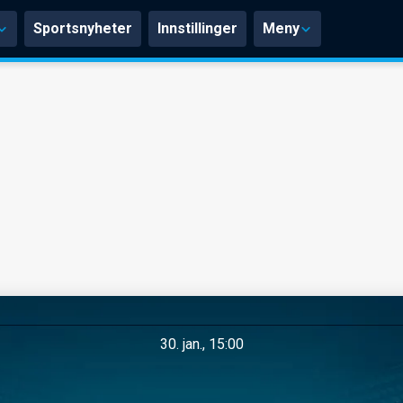
Sportsnyheter
Innstillinger
Meny
30. jan., 15:00