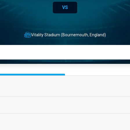
VS
Vitality Stadium (Bournemouth, England)