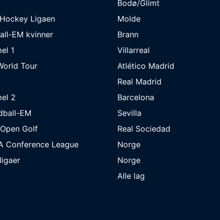
Bodø/Glimt
eHockey Ligaen
Molde
all-EM kvinner
Brann
el 1
Villarreal
orld Tour
Atlético Madrid
Real Madrid
el 2
Barcelona
dball-EM
Sevilla
 Open Golf
Real Sociedad
A Conference League
Norge
 ligaer
Norge
Alle lag