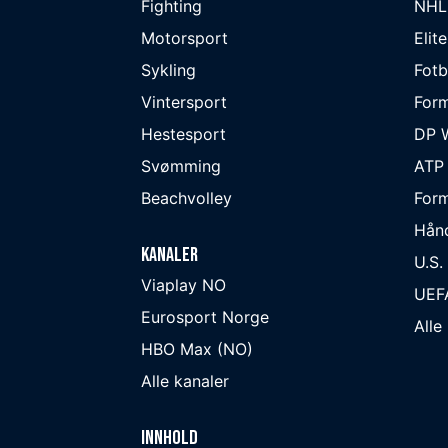
Fighting
NHL
Motorsport
Elit
Sykling
Fotb
Vintersport
Form
Hestesport
DP W
Svømming
ATP
Beachvolley
Form
Hån
Kanaler
U.S.
Viaplay NO
UEF
Eurosport Norge
Alle
HBO Max (NO)
Alle kanaler
Innhold