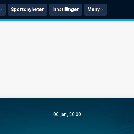
Sportsnyheter
Innstillinger
Meny
06. jan., 20:00