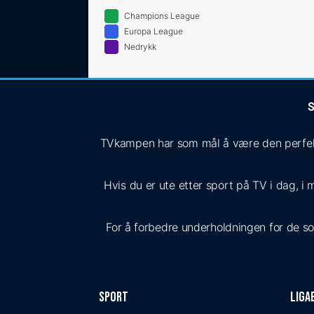
Champions League
Europa League
Nedrykk
S
TVkampen har som mål å være den perfekte
Hvis du er ute etter sport på TV i dag, i 
For å forbedre underholdningen for de som 
Sport
Liga