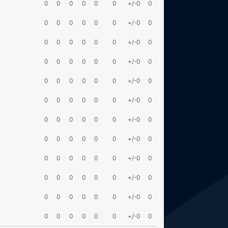
0
0
0
0
0
0
+/-0
0
0
0
0
0
0
0
+/-0
0
0
0
0
0
0
0
+/-0
0
0
0
0
0
0
0
+/-0
0
0
0
0
0
0
0
+/-0
0
0
0
0
0
0
0
+/-0
0
0
0
0
0
0
0
+/-0
0
0
0
0
0
0
0
+/-0
0
0
0
0
0
0
0
+/-0
0
0
0
0
0
0
0
+/-0
0
0
0
0
0
0
0
+/-0
0
0
0
0
0
0
0
+/-0
0