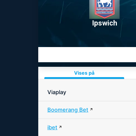
Ipswich
Vises på
Viaplay
Boomerang Bet
ibet