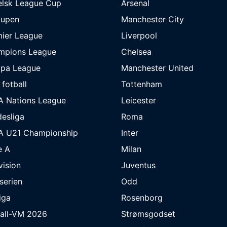
elsk League Cup
Arsenal
cupen
Manchester City
ier League
Liverpool
mpions League
Chelsea
opa League
Manchester United
 fotball
Tottenham
A Nations League
Leicester
esliga
Roma
A U21 Championship
Inter
e A
Milan
ivision
Juventus
eserien
Odd
iga
Rosenborg
ball-VM 2026
Strømsgodset