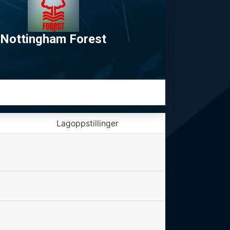
Nottingham Forest
Lagoppstillinger