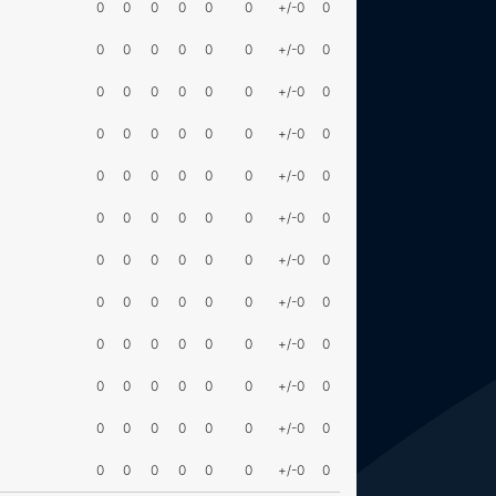
0
0
0
0
0
0
+/-0
0
0
0
0
0
0
0
+/-0
0
0
0
0
0
0
0
+/-0
0
0
0
0
0
0
0
+/-0
0
0
0
0
0
0
0
+/-0
0
0
0
0
0
0
0
+/-0
0
0
0
0
0
0
0
+/-0
0
0
0
0
0
0
0
+/-0
0
0
0
0
0
0
0
+/-0
0
0
0
0
0
0
0
+/-0
0
0
0
0
0
0
0
+/-0
0
0
0
0
0
0
0
+/-0
0