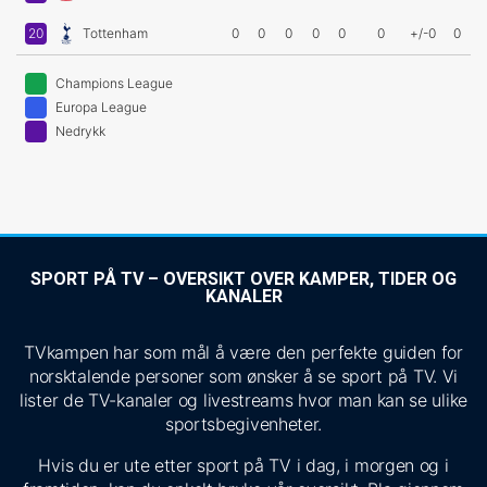
20
Tottenham
0
0
0
0
0
0
+/-0
0
Champions League
Europa League
Nedrykk
SPORT PÅ TV – OVERSIKT OVER KAMPER, TIDER OG
KANALER
TVkampen har som mål å være den perfekte guiden for
norsktalende personer som ønsker å se sport på TV. Vi
lister de TV-kanaler og livestreams hvor man kan se ulike
sportsbegivenheter.
Hvis du er ute etter sport på TV i dag, i morgen og i