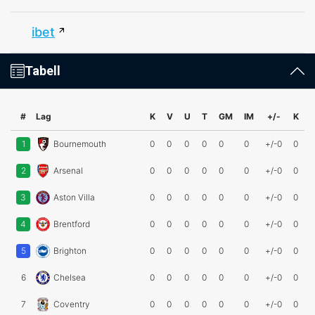
ibet
Tabell
#
Lag
K
V
U
T
GM
IM
+/-
K
1
Bournemouth
0
0
0
0
0
0
+/-0
0
2
Arsenal
0
0
0
0
0
0
+/-0
0
3
Aston Villa
0
0
0
0
0
0
+/-0
0
4
Brentford
0
0
0
0
0
0
+/-0
0
5
Brighton
0
0
0
0
0
0
+/-0
0
6
Chelsea
0
0
0
0
0
0
+/-0
0
7
Coventry
0
0
0
0
0
0
+/-0
0