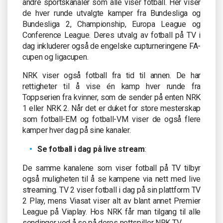
andre sportskanaler som alle viser fotball. Her viser
de hver runde utvalgte kamper fra Bundesliga og
Bundesliga 2, Championship, Europa League og
Conference League. Deres utvalg av fotball på TV i
dag inkluderer også de engelske cupturneringene FA-
cupen og ligacupen.
NRK viser også fotball fra tid til annen. De har
rettigheter til å vise én kamp hver runde fra
Toppserien fra kvinner, som de sender på enten NRK
1 eller NRK 2. Når det er duket for store mesterskap
som fotball-EM og fotball-VM viser de også flere
kamper hver dag på sine kanaler.
Se fotball i dag på live stream
:
De samme kanalene som viser fotball på TV tilbyr
også muligheten til å se kampene via nett med live
streaming. TV 2 viser fotball i dag på sin plattform TV
2 Play, mens Viasat viser alt av blant annet Premier
League på Viaplay. Hos NRK får man tilgang til alle
sendinger ved å se på deres nettspiller NRK TV.