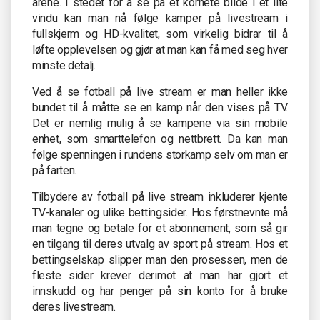
årene. I stedet for å se på et kornete bilde i et lite
vindu kan man nå følge kamper på livestream i
fullskjerm og HD-kvalitet, som virkelig bidrar til å
løfte opplevelsen og gjør at man kan få med seg hver
minste detalj.
Ved å se fotball på live stream er man heller ikke
bundet til å måtte se en kamp når den vises på TV.
Det er nemlig mulig å se kampene via sin mobile
enhet, som smarttelefon og nettbrett. Da kan man
følge spenningen i rundens storkamp selv om man er
på farten.
Tilbydere av fotball på live stream inkluderer kjente
TV-kanaler og ulike bettingsider. Hos førstnevnte må
man tegne og betale for et abonnement, som så gir
en tilgang til deres utvalg av sport på stream. Hos et
bettingselskap slipper man den prosessen, men de
fleste sider krever derimot at man har gjort et
innskudd og har penger på sin konto for å bruke
deres livestream.