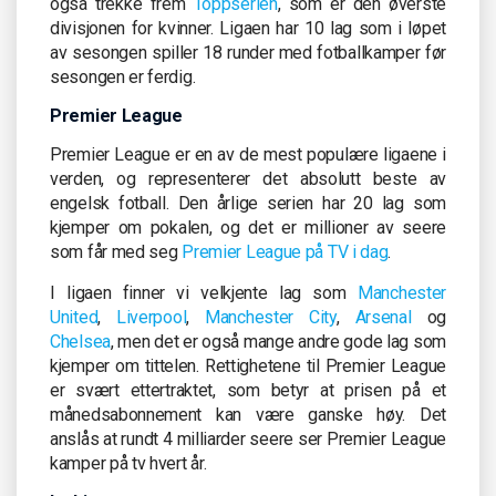
også trekke frem
Toppserien
, som er den øverste
divisjonen for kvinner. Ligaen har 10 lag som i løpet
av sesongen spiller 18 runder med fotballkamper før
sesongen er ferdig.
Premier League
Premier League er en av de mest populære ligaene i
verden, og representerer det absolutt beste av
engelsk fotball. Den årlige serien har 20 lag som
kjemper om pokalen, og det er millioner av seere
som får med seg
Premier League på TV i dag
.
I ligaen finner vi velkjente lag som
Manchester
United
,
Liverpool
,
Manchester City
,
Arsenal
og
Chelsea
, men det er også mange andre gode lag som
kjemper om tittelen. Rettighetene til Premier League
er svært ettertraktet, som betyr at prisen på et
månedsabonnement kan være ganske høy. Det
anslås at rundt 4 milliarder seere ser Premier League
kamper på tv hvert år.