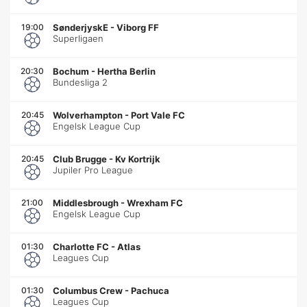
19:00
SønderjyskE
-
Viborg FF
Superligaen
20:30
Bochum
-
Hertha Berlin
Bundesliga 2
20:45
Wolverhampton
-
Port Vale FC
Engelsk League Cup
20:45
Club Brugge
-
Kv Kortrijk
Jupiler Pro League
21:00
Middlesbrough
-
Wrexham FC
Engelsk League Cup
01:30
Charlotte FC
-
Atlas
Leagues Cup
01:30
Columbus Crew
-
Pachuca
Leagues Cup