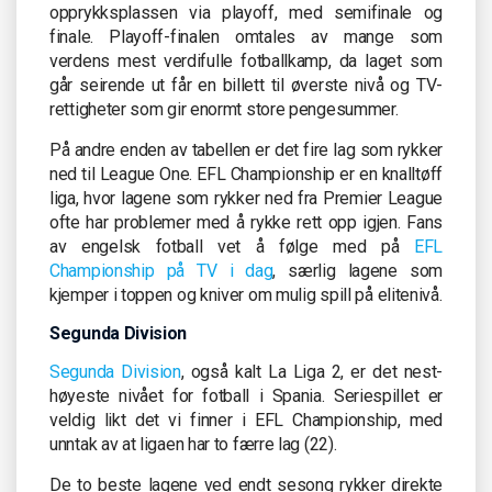
opprykksplassen via playoff, med semifinale og
finale. Playoff-finalen omtales av mange som
verdens mest verdifulle fotballkamp, da laget som
går seirende ut får en billett til øverste nivå og TV-
rettigheter som gir enormt store pengesummer.
På andre enden av tabellen er det fire lag som rykker
ned til League One. EFL Championship er en knalltøff
liga, hvor lagene som rykker ned fra Premier League
ofte har problemer med å rykke rett opp igjen. Fans
av engelsk fotball vet å følge med på
EFL
Championship på TV i dag
, særlig lagene som
kjemper i toppen og kniver om mulig spill på elitenivå.
Segunda Division
Segunda Division
, også kalt La Liga 2, er det nest-
høyeste nivået for fotball i Spania. Seriespillet er
veldig likt det vi finner i EFL Championship, med
unntak av at ligaen har to færre lag (22).
De to beste lagene ved endt sesong rykker direkte