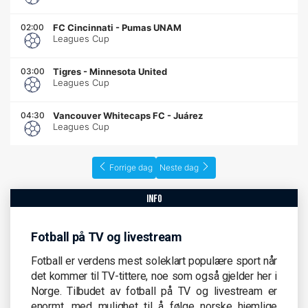
02:00
FC Cincinnati
-
Pumas UNAM
Leagues Cup
03:00
Tigres
-
Minnesota United
Leagues Cup
04:30
Vancouver Whitecaps FC
-
Juárez
Leagues Cup
Forrige dag
Neste dag
info
Fotball på TV og livestream
Fotball er verdens mest soleklart populære sport når
det kommer til TV-tittere, noe som også gjelder her i
Norge. Tilbudet av fotball på TV og livestream er
enormt, med mulighet til å følge norske hjemlige