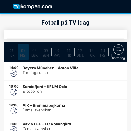
Fotball på TV idag
06
07
08
09
10
11
12
13
14
15
16
TOR.
FRE.
LØR.
SØN.
MAN.
TIR.
ONS.
TOR.
FRE.
LØR.
SØN.
Sortering
14:00
Bayern München
-
Aston Villa
Treningskamp
19:00
Sandefjord
-
KFUM Oslo
Eliteserien
19:00
AIK
-
Brommapojkarna
Damallsvenskan
19:00
Växjö DFF
-
FC Rosengård
Damallsvenskan