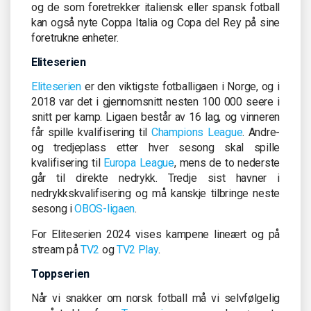
og de som foretrekker italiensk eller spansk fotball
kan også nyte Coppa Italia og Copa del Rey på sine
foretrukne enheter.
Eliteserien
Eliteserien
er den viktigste fotballigaen i Norge, og i
2018 var det i gjennomsnitt nesten 100 000 seere i
snitt per kamp. Ligaen består av 16 lag, og vinneren
får spille kvalifisering til
Champions League
. Andre-
og tredjeplass etter hver sesong skal spille
kvalifisering til
Europa League
, mens de to nederste
går til direkte nedrykk. Tredje sist havner i
nedrykkskvalifisering og må kanskje tilbringe neste
sesong i
OBOS-ligaen
.
For Eliteserien 2024 vises kampene lineært og på
stream på
TV2
og
TV2 Play
.
Toppserien
Når vi snakker om norsk fotball må vi selvfølgelig