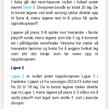
I Italia går det nest-høyeste nivået i fotball under
navnet
Serie B
. Divisjonen består av totalt 20 lag. De
to beste lagene ved endt sesong rykker direkte opp
til Serie A, mens lagene ned til 8. plass får spille
opprykksplayoff.
Lagene på plass 5-8 spiller mot hverandre i første
playoff-runde, mens lagene som ble 3 og 4 kommer
inn i påfølgende semifinaler. Vinnerne her møter så
hverandre hjemme og borte for å avgjøre hvilket lag
som blir det tredje som tar veien opp til
toppdivisjonen.
Ligue 2
Ligue 2
er nivået under toppdivisjonen Ligue 1 i
Frankrike. Ligaen vil fra sesongen 2024/25 kutte ned
fra 20 til 18 lag. De to beste lagene rykker direkte
opp til Ligue 1, mens lagene på plass 3-5 slåss om å
spille playoff mot laget som endte 3. sist i øverste
divisjon.