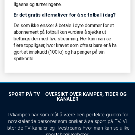
ligaene og turneringene.
Er det gratis alternativer for å se fotball i dag?
De som ikke ønsker å betale i dyre dommer for et
abonnement på fotball kan vurdere å sjekke ut
bettingsider med live streaming. Her kan man se
flere toppligaer, hvor kravet som oftest bare er å ha
gjort et innskudd (100 kr) og ha penger på sin
spillkonto.
SPORT PÅ TV – OVERSIKT OVER KAMPER, TIDER OG
KANALER
TVkampen har som mål å være den perfekte guiden for
norsktalende personer som ønsker å se sport på TV. Vi
lister de TV-kanaler og livestreams hvor man kan se ulike
sportsbegivenheter.