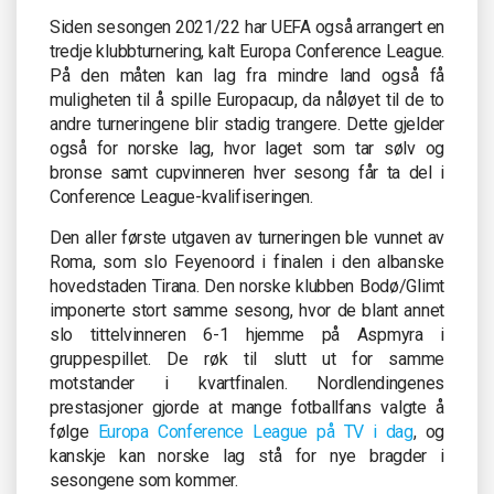
Siden sesongen 2021/22 har UEFA også arrangert en
tredje klubbturnering, kalt Europa Conference League.
På den måten kan lag fra mindre land også få
muligheten til å spille Europacup, da nåløyet til de to
andre turneringene blir stadig trangere. Dette gjelder
også for norske lag, hvor laget som tar sølv og
bronse samt cupvinneren hver sesong får ta del i
Conference League-kvalifiseringen.
Den aller første utgaven av turneringen ble vunnet av
Roma, som slo Feyenoord i finalen i den albanske
hovedstaden Tirana. Den norske klubben Bodø/Glimt
imponerte stort samme sesong, hvor de blant annet
slo tittelvinneren 6-1 hjemme på Aspmyra i
gruppespillet. De røk til slutt ut for samme
motstander i kvartfinalen. Nordlendingenes
prestasjoner gjorde at mange fotballfans valgte å
følge
Europa Conference League på TV i dag
, og
kanskje kan norske lag stå for nye bragder i
sesongene som kommer.