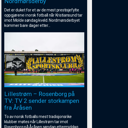
Nordmørsderby
Det er duket for et av de mest prestisjefylte
oppgjørene i norsk fotball når Kristiansund tar
imot Molde søndag kveld. Nordmørsderbyet
kommer bare dager etter
...
Lillestrøm – Rosenborg på
TV: TV 2 sender storkampen
fra Åråsen
To av norsk fotballs mest tradisjonsrike
klubber møtes når Lillestrøm tar imot
Rosenborg på Åråsen søndag ettermiddag.