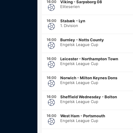
16:00
Viking
-
Sarpsborg 08
Eliteserien
16:00
Stabæk
-
Lyn
1. Division
16:00
Burnley
-
Notts County
Engelsk League Cup
16:00
Leicester
-
Northampton Town
Engelsk League Cup
16:00
Norwich
-
Milton Keynes Dons
Engelsk League Cup
16:00
Sheffield Wednesday
-
Bolton
Engelsk League Cup
16:00
West Ham
-
Portsmouth
Engelsk League Cup