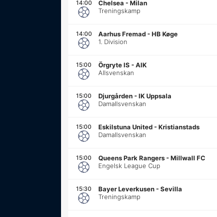
14:00
Chelsea
-
Milan
Treningskamp
14:00
Aarhus Fremad
-
HB Køge
1. Division
15:00
Örgryte IS
-
AIK
Allsvenskan
15:00
Djurgården
-
IK Uppsala
Damallsvenskan
15:00
Eskilstuna United
-
Kristianstads
Damallsvenskan
15:00
Queens Park Rangers
-
Millwall FC
Engelsk League Cup
15:30
Bayer Leverkusen
-
Sevilla
Treningskamp