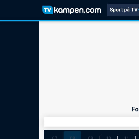
Sport på TV
Fo
07
08
09
10
11