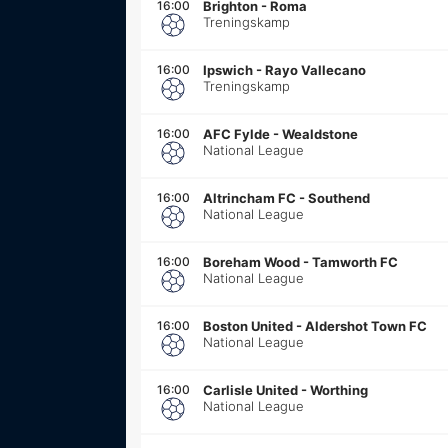
16:00
Brighton
-
Roma
Treningskamp
16:00
Ipswich
-
Rayo Vallecano
Treningskamp
16:00
AFC Fylde
-
Wealdstone
National League
16:00
Altrincham FC
-
Southend
National League
16:00
Boreham Wood
-
Tamworth FC
National League
16:00
Boston United
-
Aldershot Town FC
National League
16:00
Carlisle United
-
Worthing
National League