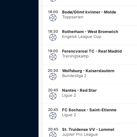
18:00
Bodø/Glimt kvinner
-
Molde
Toppserien
18:30
Rotherham
-
West Bromwich
Engelsk League Cup
19:00
Ferencvarosi TC
-
Real Madrid
Treningskamp
20:30
Wolfsburg
-
Kaiserslautern
Bundesliga 2
20:45
Nantes
-
Red Star
Ligue 2
20:45
FC Sochaux
-
Saint-Etienne
Ligue 2
20:45
St. Truidense VV
-
Lommel
Jupiler Pro League