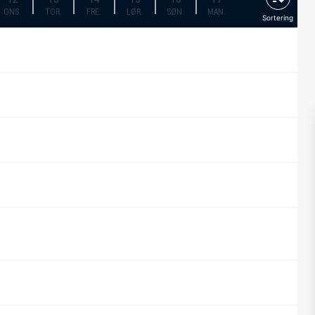
ONS.
TOR.
FRE.
LØR.
SØN.
MAN.
Sortering