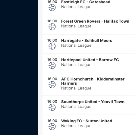
16:00
Eastleigh FC
-
Gateshead
National League
16:00
Forest Green Rovers
-
Halifax Town
National League
16:00
Harrogate
-
Solihull Moors
National League
16:00
Hartlepool United
-
Barrow FC
National League
16:00
AFC Hornchurch
-
Kidderminster
Harriers
National League
16:00
Scunthorpe United
-
Yeovil Town
National League
16:00
Woking FC
-
Sutton United
National League