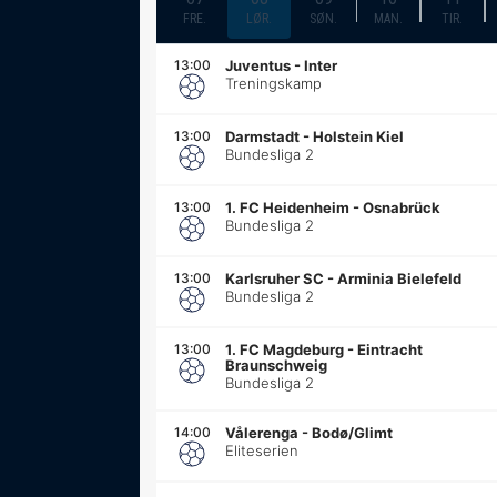
FRE.
LØR.
SØN.
MAN.
TIR.
13:00
Juventus
-
Inter
Treningskamp
13:00
Darmstadt
-
Holstein Kiel
Bundesliga 2
13:00
1. FC Heidenheim
-
Osnabrück
Bundesliga 2
13:00
Karlsruher SC
-
Arminia Bielefeld
Bundesliga 2
13:00
1. FC Magdeburg
-
Eintracht
Braunschweig
Bundesliga 2
14:00
Vålerenga
-
Bodø/Glimt
Eliteserien