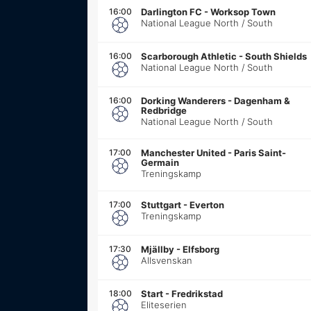
16:00
Darlington FC
-
Worksop Town
National League North / South
16:00
Scarborough Athletic
-
South Shields
National League North / South
16:00
Dorking Wanderers
-
Dagenham &
Redbridge
National League North / South
17:00
Manchester United
-
Paris Saint-
Germain
Treningskamp
17:00
Stuttgart
-
Everton
Treningskamp
17:30
Mjällby
-
Elfsborg
Allsvenskan
18:00
Start
-
Fredrikstad
Eliteserien