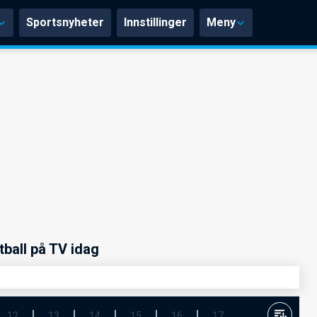
Sportsnyheter
Innstillinger
Meny
tball på TV idag
12
13
14
15
16
17