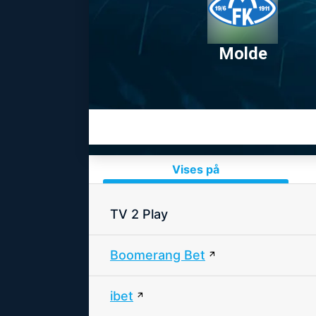
Molde
Vises på
TV 2 Play
Boomerang Bet
ibet