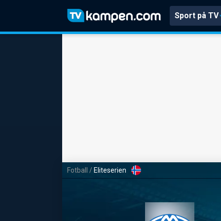
Sport på TV
Fotball
/
Eliteserien