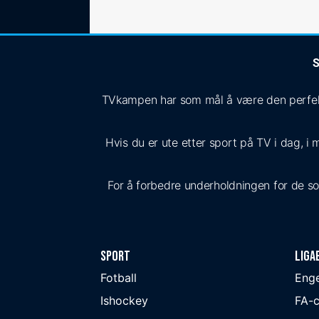
S
TVkampen har som mål å være den perfekte
Hvis du er ute etter sport på TV i dag, i 
For å forbedre underholdningen for de som 
Sport
Liga
Fotball
Eng
Ishockey
FA-