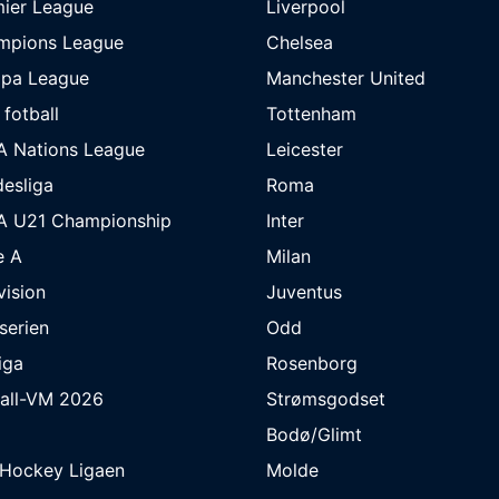
ier League
Liverpool
mpions League
Chelsea
opa League
Manchester United
 fotball
Tottenham
A Nations League
Leicester
esliga
Roma
A U21 Championship
Inter
e A
Milan
ivision
Juventus
eserien
Odd
iga
Rosenborg
ball-VM 2026
Strømsgodset
Bodø/Glimt
eHockey Ligaen
Molde