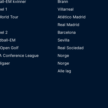
all-EM kvinner
Brann
el 1
Villarreal
orld Tour
Atlético Madrid
Real Madrid
el 2
Barcelona
dball-EM
Sevilla
 Open Golf
Real Sociedad
A Conference League
Norge
 ligaer
Norge
Alle lag