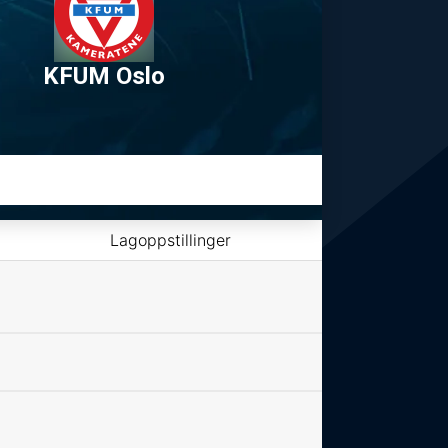
KFUM Oslo
Lagoppstillinger