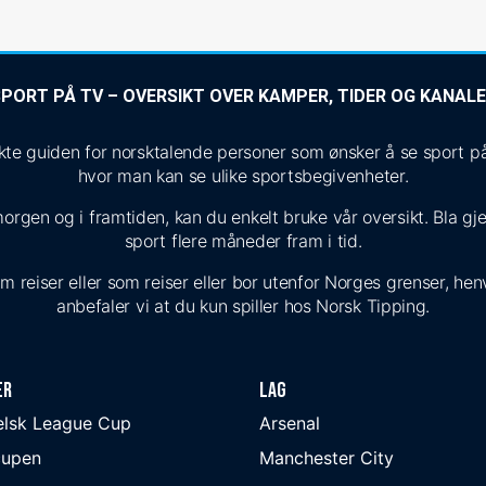
PORT PÅ TV – OVERSIKT OVER KAMPER, TIDER OG KANAL
 guiden for norsktalende personer som ønsker å se sport på T
hvor man kan se ulike sportsbegivenheter.
morgen og i framtiden, kan du enkelt bruke vår oversikt. Bla g
sport flere måneder fram i tid.
reiser eller som reiser eller bor utenfor Norges grenser, henvi
anbefaler vi at du kun spiller hos Norsk Tipping.
er
Lag
elsk League Cup
Arsenal
cupen
Manchester City