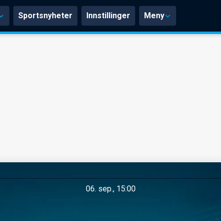
Sportsnyheter
Innstillinger
Meny
06. sep., 15:00