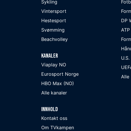
Sykling
Fotb
Vintersport
Form
Hestesport
DP W
Svømming
ATP
Beachvolley
Form
Hån
Kanaler
U.S.
Viaplay NO
UEF
Eurosport Norge
Alle
HBO Max (NO)
Alle kanaler
Innhold
Kontakt oss
Om TVkampen