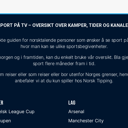
PORT PÅ TV – OVERSIKT OVER KAMPER, TIDER OG KANAL
 guiden for norsktalende personer som ønsker å se sport på T
hvor man kan se ulike sportsbegivenheter.
morgen og i framtiden, kan du enkelt bruke vår oversikt. Bla g
sport flere måneder fram i tid.
reiser eller som reiser eller bor utenfor Norges grenser, henvi
anbefaler vi at du kun spiller hos Norsk Tipping.
er
Lag
elsk League Cup
Arsenal
cupen
Manchester City