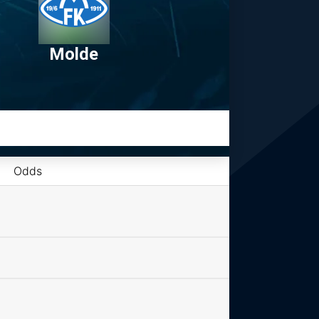
Molde
Odds