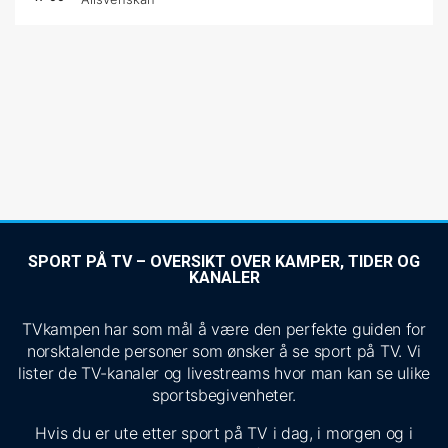
SPORT PÅ TV – OVERSIKT OVER KAMPER, TIDER OG
KANALER
TVkampen har som mål å være den perfekte guiden for
norsktalende personer som ønsker å se sport på TV. Vi
lister de TV-kanaler og livestreams hvor man kan se ulike
sportsbegivenheter.
Hvis du er ute etter sport på TV i dag, i morgen og i