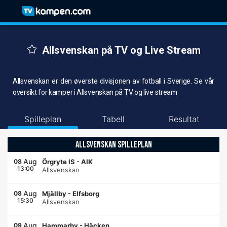
Allsvenskan på TV og Live Stream
Allsvenskan er den øverste divisjonen av fotball i Sverige. Se vår
oversikt for kamper i Allsvenskan på TV og live stream
Spilleplan
Tabell
Resultat
ALLSVENSKAN SPILLEPLAN
Aug
08
Örgryte IS
-
AIK
13:00
Allsvenskan
Aug
08
Mjällby
-
Elfsborg
15:30
Allsvenskan
Aug
09
Hammarby
-
Häcken