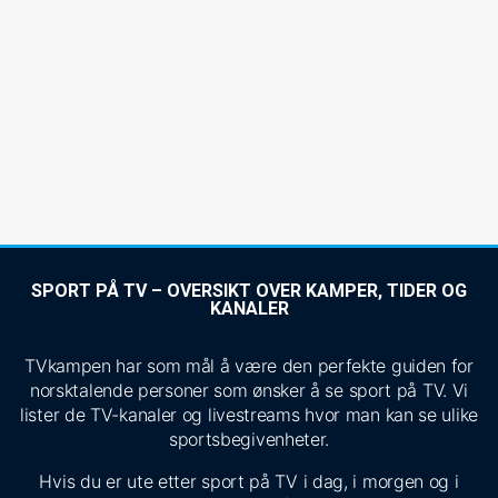
SPORT PÅ TV – OVERSIKT OVER KAMPER, TIDER OG
KANALER
TVkampen har som mål å være den perfekte guiden for
norsktalende personer som ønsker å se sport på TV. Vi
lister de TV-kanaler og livestreams hvor man kan se ulike
sportsbegivenheter.
Hvis du er ute etter sport på TV i dag, i morgen og i