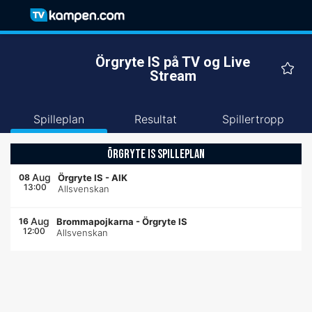
Örgryte IS på TV og Live
Stream
Spilleplan
Resultat
Spillertropp
ÖRGRYTE IS SPILLEPLAN
Aug
08
Örgryte IS
-
AIK
13:00
Allsvenskan
Aug
16
Brommapojkarna
-
Örgryte IS
12:00
Allsvenskan