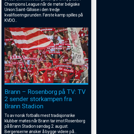
Champions League når de møter belgiske
Union Saint-Gilloise i den tredje
kvalifiseringsrunden. Første kamp spilles på
KVDO
...
Brann – Rosenborg på TV: TV
2 sender storkampen fra
Brann Stadion
To av norsk fotballs mest tradisjonsrike
klubber møtes når Brann tar imot Rosenborg
på Brann Stadion søndag 2. august.
Bergenserne ønsker å bygge videre på
...