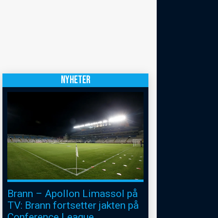
NYHETER
Brann – Apollon Limassol på
TV: Brann fortsetter jakten på
Conference League