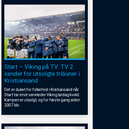
Start – Viking på TV: TV 2
sender for utsolgte tribuner i
Kristiansand
Det er duket for folkefest i Kristiansand når
Start tar imot serieleder Viking lørdag kveld.
Kampen er utsolgt, og for første gang siden
2007 blir
...