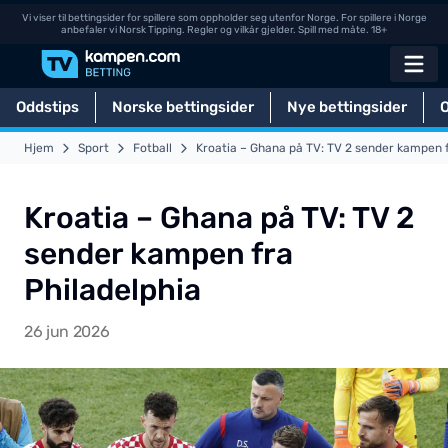
Vi viser til bettingsider for spillere som oppholder seg utenfor Norge. For spillere i Norge
anbefaler vi Norsk Tipping. Regler og vilkår gjelder. Spill med måte. 18+
Oddstips
Norske bettingsider
Nye bettingsider
Hjem
Sport
Fotball
Kroatia – Ghana på TV: TV 2 sender kampen f
Kroatia – Ghana på TV: TV 2
sender kampen fra
Philadelphia
26 jun 2026