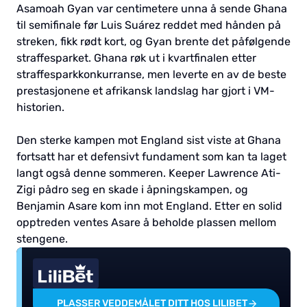
Asamoah Gyan var centimetere unna å sende Ghana
til semifinale før Luis Suárez reddet med hånden på
streken, fikk rødt kort, og Gyan brente det påfølgende
straffesparket. Ghana røk ut i kvartfinalen etter
straffesparkkonkurranse, men leverte en av de beste
prestasjonene et afrikansk landslag har gjort i VM-
historien.
Den sterke kampen mot England sist viste at Ghana
fortsatt har et defensivt fundament som kan ta laget
langt også denne sommeren. Keeper Lawrence Ati-
Zigi pådro seg en skade i åpningskampen, og
Benjamin Asare kom inn mot England. Etter en solid
opptreden ventes Asare å beholde plassen mellom
stengene.
PLASSER VEDDEMÅLET DITT HOS LILIBET