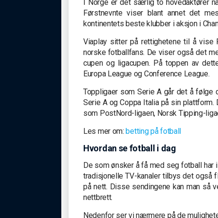
I Norge er det særlig to hovedaktører nå
Førstnevnte viser blant annet det mes
kontinentets beste klubber i aksjon i Ch
Viaplay sitter på rettighetene til å vi
norske fotballfans. De viser også det m
cupen og ligacupen. På toppen av dette
Europa League og Conference League.
Toppligaer som Serie A går det å følge d
Serie A og Coppa Italia på sin plattform. 
som PostNord-ligaen, Norsk Tipping-ligae
Les mer om:
betting på fotball
Hvordan se fotball i dag
De som ønsker å få med seg fotball har i 
tradisjonelle TV-kanaler tilbys det også 
på nett. Disse sendingene kan man så vel
nettbrett.
Nedenfor ser vi nærmere på de muligheten