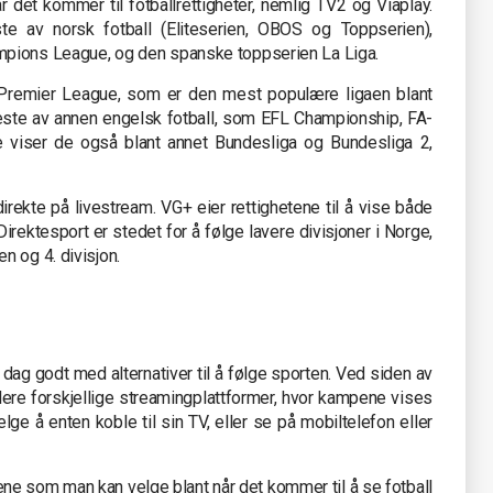
r det kommer til fotballrettigheter, nemlig TV2 og Viaplay.
te av norsk fotball (Eliteserien, OBOS og Toppserien),
ampions League, og den spanske toppserien La Liga.
se Premier League, som er den mest populære ligaen blant
este av annen engelsk fotball, som EFL Championship, FA-
 viser de også blant annet Bundesliga og Bundesliga 2,
irekte på livestream. VG+ eier rettighetene til å vise både
Direktesport er stedet for å følge lavere divisjoner i Norge,
n og 4. divisjon.
dag godt med alternativer til å følge sporten. Ved siden av
flere forskjellige streamingplattformer, hvor kampene vises
ge å enten koble til sin TV, eller se på mobiltelefon eller
e som man kan velge blant når det kommer til å se fotball