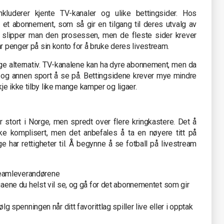
nkluderer kjente TV-kanaler og ulike bettingsider. Hos
et abonnement, som så gir en tilgang til deres utvalg av
 slipper man den prosessen, men de fleste sider krever
ar penger på sin konto for å bruke deres livestream.
e alternativ. TV-kanalene kan ha dyre abonnement, men da
all og annen sport å se på. Bettingsidene krever mye mindre
e ikke tilby like mange kamper og ligaer.
er stort i Norge, men spredt over flere kringkastere. Det å
ke komplisert, men det anbefales å ta en nøyere titt på
ige har rettigheter til. Å begynne å se fotball på livestream
streamleverandørene
aene du helst vil se, og gå for det abonnementet som gir
g spenningen når ditt favorittlag spiller live eller i opptak