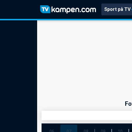
Sport på TV
Fo
06
07
08
09
10