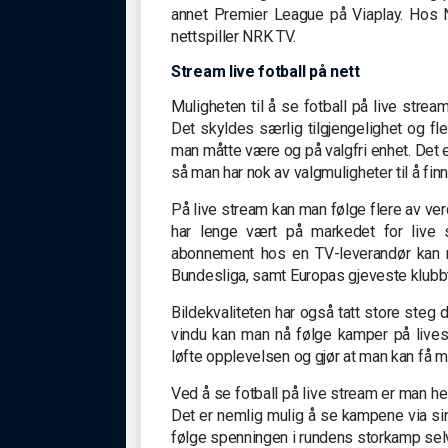
annet Premier League på Viaplay. Hos N
nettspiller NRK TV.
Stream live fotball på nett
Muligheten til å se fotball på live strea
Det skyldes særlig tilgjengelighet og fl
man måtte være og på valgfri enhet. Det e
så man har nok av valgmuligheter til å fin
På live stream kan man følge flere av verd
har lenge vært på markedet for live 
abonnement hos en TV-leverandør kan
Bundesliga, samt Europas gjeveste klub
Bildekvaliteten har også tatt store steg d
vindu kan man nå følge kamper på livestr
løfte opplevelsen og gjør at man kan få m
Ved å se fotball på live stream er man he
Det er nemlig mulig å se kampene via si
følge spenningen i rundens storkamp selv