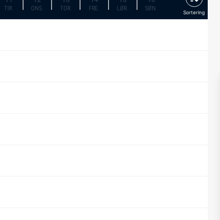
TIR.
ONS.
TOR.
FRE.
LØR.
SØN.
Sortering