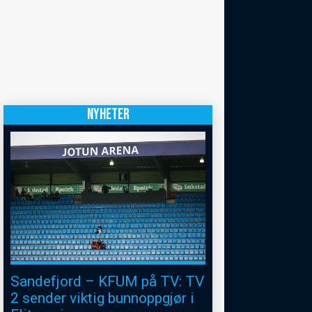
NYHETER
Sandefjord – KFUM på TV: TV
2 sender viktig bunnoppgjør i