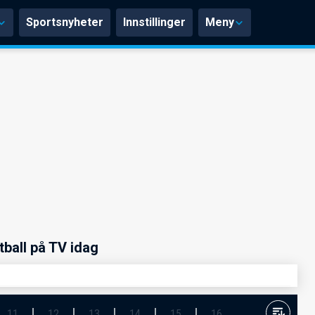
Sportsnyheter
Innstillinger
Meny
tball på TV idag
11
12
13
14
15
16