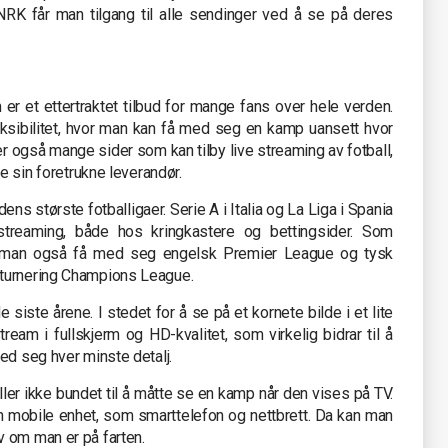
RK får man tilgang til alle sendinger ved å se på deres
m er et ettertraktet tilbud for mange fans over hele verden.
eksibilitet, hvor man kan få med seg en kamp uansett hvor
r også mange sider som kan tilby live streaming av fotball,
ne sin foretrukne leverandør.
ens største fotballigaer. Serie A i Italia og La Liga i Spania
streaming, både hos kringkastere og bettingsider. Som
 man også få med seg engelsk Premier League og tysk
bturnering Champions League.
e siste årene. I stedet for å se på et kornete bilde i et lite
eam i fullskjerm og HD-kvalitet, som virkelig bidrar til å
ed seg hver minste detalj.
ller ikke bundet til å måtte se en kamp når den vises på TV.
n mobile enhet, som smarttelefon og nettbrett. Da kan man
 om man er på farten.