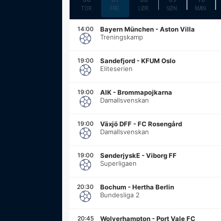
TOR.
FRE.
LØR.
SØN.
MAN.
14:00
Bayern München
-
Aston Villa
Treningskamp
19:00
Sandefjord
-
KFUM Oslo
Eliteserien
19:00
AIK
-
Brommapojkarna
Damallsvenskan
19:00
Växjö DFF
-
FC Rosengård
Damallsvenskan
19:00
SønderjyskE
-
Viborg FF
Superligaen
20:30
Bochum
-
Hertha Berlin
Bundesliga 2
20:45
Wolverhampton
-
Port Vale FC