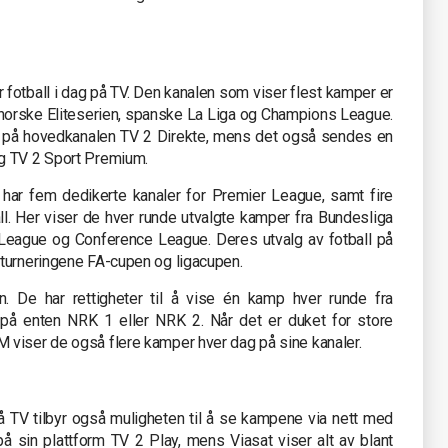
r fotball i dag på TV. Den kanalen som viser flest kamper er
et norske Eliteserien, spanske La Liga og Champions League.
en på hovedkanalen TV 2 Direkte, mens det også sendes en
g TV 2 Sport Premium.
 har fem dedikerte kanaler for Premier League, samt fire
ll. Her viser de hver runde utvalgte kamper fra Bundesliga
League og Conference League. Deres utvalg av fotball på
pturneringene FA-cupen og ligacupen.
en. De har rettigheter til å vise én kamp hver runde fra
på enten NRK 1 eller NRK 2. Når det er duket for store
 viser de også flere kamper hver dag på sine kanaler.
 TV tilbyr også muligheten til å se kampene via nett med
 på sin plattform TV 2 Play, mens Viasat viser alt av blant