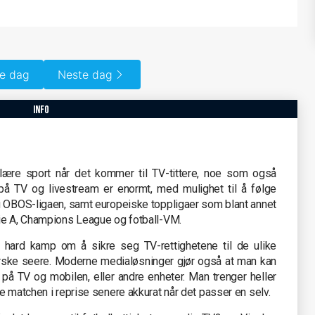
ge dag
Neste dag
info
lære sport når det kommer til TV-tittere, noe som også
l på TV og livestream er enormt, med mulighet til å følge
g OBOS-ligaen, samt europeiske toppligaer som blant annet
rie A, Champions League og fotball-VM.
r hard kamp om å sikre seg TV-rettighetene til de ulike
norske seere. Moderne medialøsninger gjør også at man kan
 på TV og mobilen, eller andre enheter. Man trenger heller
e matchen i reprise senere akkurat når det passer en selv.