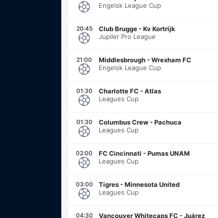
Engelsk League Cup
20:45
Club Brugge
-
Kv Kortrijk
Jupiler Pro League
21:00
Middlesbrough
-
Wrexham FC
Engelsk League Cup
01:30
Charlotte FC
-
Atlas
Leagues Cup
01:30
Columbus Crew
-
Pachuca
Leagues Cup
02:00
FC Cincinnati
-
Pumas UNAM
Leagues Cup
03:00
Tigres
-
Minnesota United
Leagues Cup
04:30
Vancouver Whitecaps FC
-
Juárez