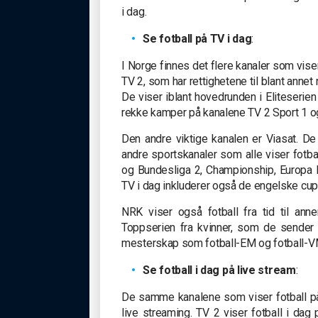
i dag.
Se fotball på TV i dag
:
I Norge finnes det flere kanaler som vise
TV 2, som har rettighetene til blant ann
De viser iblant hovedrunden i Eliteseri
rekke kamper på kanalene TV 2 Sport 1 o
Den andre viktige kanalen er Viasat. De
andre sportskanaler som alle viser fotba
og Bundesliga 2, Championship, Europa 
TV i dag inkluderer også de engelske cu
NRK viser også fotball fra tid til ann
Toppserien fra kvinner, som de sender 
mesterskap som fotball-EM og fotball-VM
Se fotball i dag på live stream
:
De samme kanalene som viser fotball på
live streaming. TV 2 viser fotball i dag