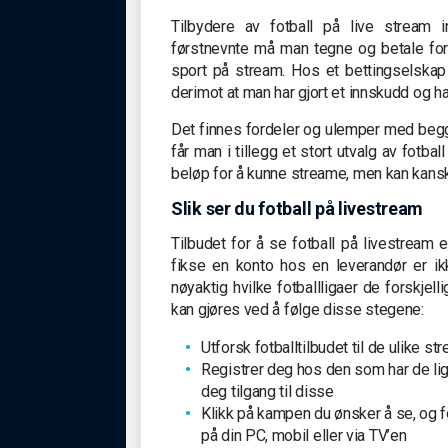
Tilbydere av fotball på live stream i
førstnevnte må man tegne og betale for 
sport på stream. Hos et bettingselskap
derimot at man har gjort et innskudd og h
Det finnes fordeler og ulemper med begg
får man i tillegg et stort utvalg av fotb
beløp for å kunne streame, men kan kanskj
Slik ser du fotball på livestream
Tilbudet for å se fotball på livestream 
fikse en konto hos en leverandør er ik
nøyaktig hvilke fotballligaer de forskjell
kan gjøres ved å følge disse stegene:
Utforsk fotballtilbudet til de ulike 
Registrer deg hos den som har de lig
deg tilgang til disse
Klikk på kampen du ønsker å se, og føl
på din PC, mobil eller via TV’en