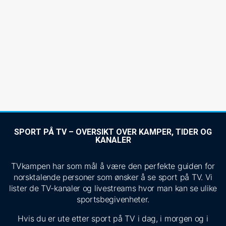
SPORT PÅ TV – OVERSIKT OVER KAMPER, TIDER OG
KANALER
TVkampen har som mål å være den perfekte guiden for
norsktalende personer som ønsker å se sport på TV. Vi
lister de TV-kanaler og livestreams hvor man kan se ulike
sportsbegivenheter.
Hvis du er ute etter sport på TV i dag, i morgen og i