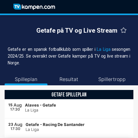
Getafe på TV og Live Stream
Getafe er en spansk fotballklubb som spiller i
La Liga
sesongen
2024/25. Se oversikt over Getafe kamper på TV og live stream i
Norge.
Spilleplan
Resultat
Spillertropp
GETAFE SPILLEPLAN
Aug
15
Alaves
-
Getafe
17:30
La Liga
Aug
23
Getafe
-
Racing De Santander
17:30
La Liga