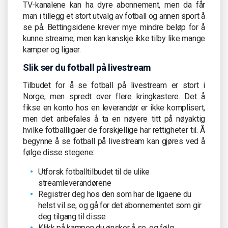
TV-kanalene kan ha dyre abonnement, men da får
man i tillegg et stort utvalg av fotball og annen sport å
se på. Bettingsidene krever mye mindre beløp for å
kunne streame, men kan kanskje ikke tilby like mange
kamper og ligaer.
Slik ser du fotball på livestream
Tilbudet for å se fotball på livestream er stort i
Norge, men spredt over flere kringkastere. Det å
fikse en konto hos en leverandør er ikke komplisert,
men det anbefales å ta en nøyere titt på nøyaktig
hvilke fotballligaer de forskjellige har rettigheter til. Å
begynne å se fotball på livestream kan gjøres ved å
følge disse stegene:
Utforsk fotballtilbudet til de ulike
streamleverandørene
Registrer deg hos den som har de ligaene du
helst vil se, og gå for det abonnementet som gir
deg tilgang til disse
Klikk på kampen du ønsker å se, og følg