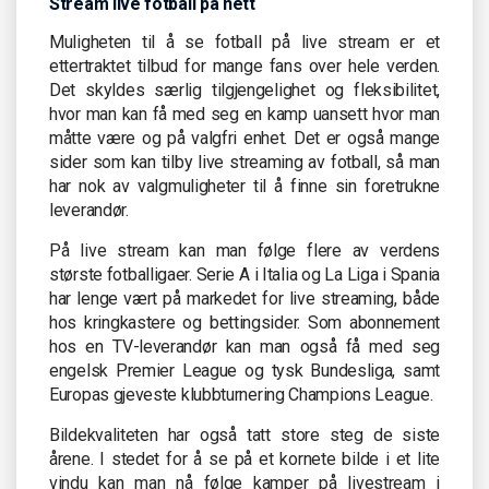
Stream live fotball på nett
Muligheten til å se fotball på live stream er et
ettertraktet tilbud for mange fans over hele verden.
Det skyldes særlig tilgjengelighet og fleksibilitet,
hvor man kan få med seg en kamp uansett hvor man
måtte være og på valgfri enhet. Det er også mange
sider som kan tilby live streaming av fotball, så man
har nok av valgmuligheter til å finne sin foretrukne
leverandør.
På live stream kan man følge flere av verdens
største fotballigaer. Serie A i Italia og La Liga i Spania
har lenge vært på markedet for live streaming, både
hos kringkastere og bettingsider. Som abonnement
hos en TV-leverandør kan man også få med seg
engelsk Premier League og tysk Bundesliga, samt
Europas gjeveste klubbturnering Champions League.
Bildekvaliteten har også tatt store steg de siste
årene. I stedet for å se på et kornete bilde i et lite
vindu kan man nå følge kamper på livestream i