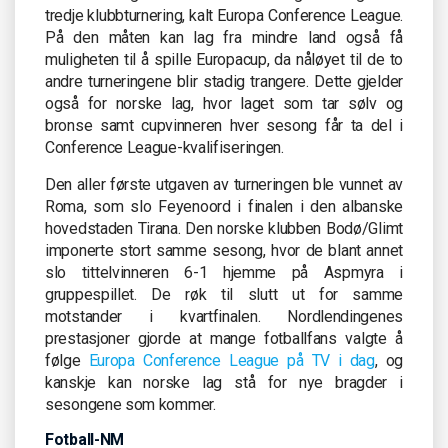
tredje klubbturnering, kalt Europa Conference League.
På den måten kan lag fra mindre land også få
muligheten til å spille Europacup, da nåløyet til de to
andre turneringene blir stadig trangere. Dette gjelder
også for norske lag, hvor laget som tar sølv og
bronse samt cupvinneren hver sesong får ta del i
Conference League-kvalifiseringen.
Den aller første utgaven av turneringen ble vunnet av
Roma, som slo Feyenoord i finalen i den albanske
hovedstaden Tirana. Den norske klubben Bodø/Glimt
imponerte stort samme sesong, hvor de blant annet
slo tittelvinneren 6-1 hjemme på Aspmyra i
gruppespillet. De røk til slutt ut for samme
motstander i kvartfinalen. Nordlendingenes
prestasjoner gjorde at mange fotballfans valgte å
følge
Europa Conference League på TV i dag
, og
kanskje kan norske lag stå for nye bragder i
sesongene som kommer.
Fotball-NM