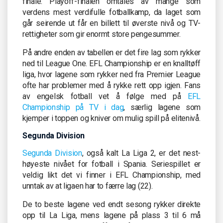
finale. Playoff-finalen omtales av mange som
verdens mest verdifulle fotballkamp, da laget som
går seirende ut får en billett til øverste nivå og TV-
rettigheter som gir enormt store pengesummer.
På andre enden av tabellen er det fire lag som rykker
ned til League One. EFL Championship er en knalltøff
liga, hvor lagene som rykker ned fra Premier League
ofte har problemer med å rykke rett opp igjen. Fans
av engelsk fotball vet å følge med på
EFL
Championship på TV i dag
, særlig lagene som
kjemper i toppen og kniver om mulig spill på elitenivå.
Segunda Division
Segunda Division
, også kalt La Liga 2, er det nest-
høyeste nivået for fotball i Spania. Seriespillet er
veldig likt det vi finner i EFL Championship, med
unntak av at ligaen har to færre lag (22).
De to beste lagene ved endt sesong rykker direkte
opp til La Liga, mens lagene på plass 3 til 6 må