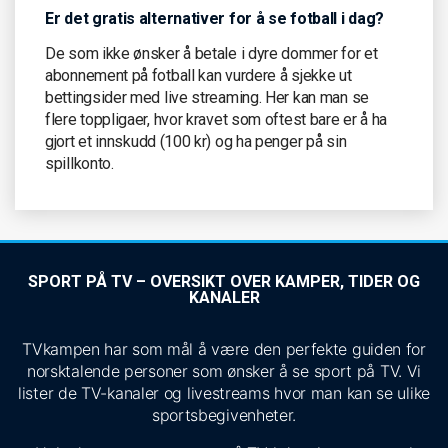
Er det gratis alternativer for å se fotball i dag?
De som ikke ønsker å betale i dyre dommer for et
abonnement på fotball kan vurdere å sjekke ut
bettingsider med live streaming. Her kan man se
flere toppligaer, hvor kravet som oftest bare er å ha
gjort et innskudd (100 kr) og ha penger på sin
spillkonto.
SPORT PÅ TV – OVERSIKT OVER KAMPER, TIDER OG
KANALER
TVkampen har som mål å være den perfekte guiden for
norsktalende personer som ønsker å se sport på TV. Vi
lister de TV-kanaler og livestreams hvor man kan se ulike
sportsbegivenheter.