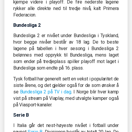
kjempe videre i playoff. De fire nederste lagene
rykker alle direkte ned til tredje nivå, kalt Primera
Federacion.
Bundesliga 2
Bundesliga 2 er nivået under Bundesliga i Tyskland,
hvor begge nivåer består av 18 lag. De to beste
lagene på tabellen i hver sesong i Bundesliga 2
belønnes med opprykk til Bundesliga, mens laget
som ender på tredjeplass spiller playoff mot laget i
Bundesliga som endte på 16. plass.
Tysk fotball har generelt sett en vekst i popularitet de
siste årene, og det gjelder også for de som ønsker å
se
Bundesliga 2 på TV i dag
. I Norge blir hver kamp
vist på stream på Viaplay, med utvalgte kamper også
på Viasport-kanaler.
Serie B
I Italia går det nest-høyeste nivået i fotball under
navnet
Serie B
. Divisjonen består av totalt 20 lag. De