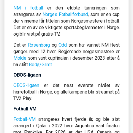
NM i fotball
er den eldste turneringen som
arrangeres av
Norges Fotballforbund
, som er en cup
der vinnerne får tittelen som Norgesmestere i fotball.
Det er en av de viktigste sportsbegivenheter i Norge,
og blir vist på gratis-TV.
Det er
Rosenborg
og
Odd
som har vunnet NM flest
ganger, med 12 hver. Regjerende norgesmestere er
Molde
som vant cupfinalen i desember 2023 etter å
ha slått
Bodø/Glimt
.
OBOS-ligaen
OBOS-ligaen
er det nest øverste nivået av
herrefotball i Norge, og alle kampene blir streamet på
TV2 Play.
Fotball-VM
Fotball-VM
arrangeres hvert fjerde år, og ble sist
arrangert i Qatar i 2022 hvor Argentina vant finalen
mot Frankrike. For 2026 er det USA, Canada og