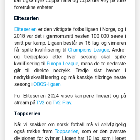
kan også nyte Coppa Italia og Copa del Rey på sine
foretrukne enheter.
Eliteserien
Eliteserien
er den viktigste fotballigaen i Norge, og i
2018 var det i gjennomsnitt nesten 100 000 seere i
snitt per kamp. Ligaen består av 16 lag, og vinneren
får spille kvalifisering til
Champions League
. Andre-
og tredjeplass etter hver sesong skal spille
kvalifisering til
Europa League
, mens de to nederste
går til direkte nedrykk. Tredje sist havner i
nedrykkskvalifisering og må kanskje tilbringe neste
sesong i
OBOS-ligaen
.
For Eliteserien 2024 vises kampene lineært og på
stream på
TV2
og
TV2 Play
.
Toppserien
Når vi snakker om norsk fotball må vi selvfølgelig
også trekke frem
Toppserien
, som er den øverste
divisjonen for kvinner. Ligaen har 10 lag som i løpet