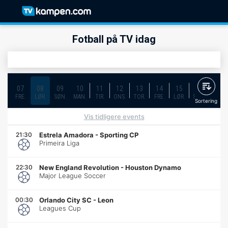
Fotball på TV idag
07
08
09
10
11
12
13
14
15
16
17
FRE.
LØR.
SØN.
MAN.
TIR.
ONS.
TOR.
FRE.
LØR.
SØN.
MAN.
Sortering
Vis tidligere events
21:30
Estrela Amadora
-
Sporting CP
Primeira Liga
22:30
New England Revolution
-
Houston Dynamo
Major League Soccer
00:30
Orlando City SC
-
Leon
Leagues Cup