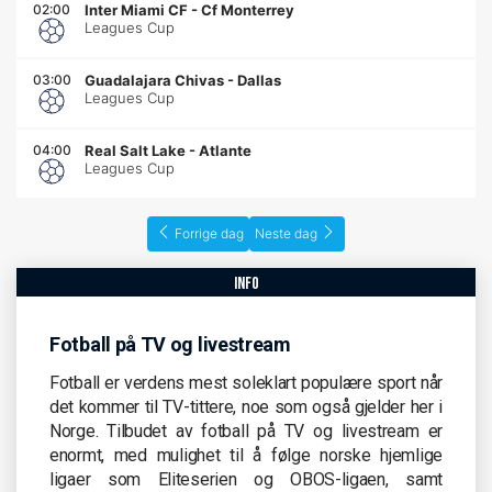
02:00
Inter Miami CF
-
Cf Monterrey
Leagues Cup
03:00
Guadalajara Chivas
-
Dallas
Leagues Cup
04:00
Real Salt Lake
-
Atlante
Leagues Cup
Forrige dag
Neste dag
info
Fotball på TV og livestream
Fotball er verdens mest soleklart populære sport når
det kommer til TV-tittere, noe som også gjelder her i
Norge. Tilbudet av fotball på TV og livestream er
enormt, med mulighet til å følge norske hjemlige
ligaer som Eliteserien og OBOS-ligaen, samt