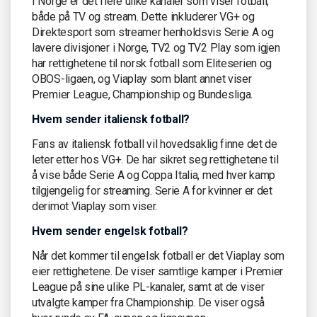
I Norge er det flere ulike kanaler som viser fotball,
både på TV og stream. Dette inkluderer VG+ og
Direktesport som streamer henholdsvis Serie A og
lavere divisjoner i Norge, TV2 og TV2 Play som igjen
har rettighetene til norsk fotball som Eliteserien og
OBOS-ligaen, og Viaplay som blant annet viser
Premier League, Championship og Bundesliga.
Hvem sender italiensk fotball?
Fans av italiensk fotball vil hovedsaklig finne det de
leter etter hos VG+. De har sikret seg rettighetene til
å vise både Serie A og Coppa Italia, med hver kamp
tilgjengelig for streaming. Serie A for kvinner er det
derimot Viaplay som viser.
Hvem sender engelsk fotball?
Når det kommer til engelsk fotball er det Viaplay som
eier rettighetene. De viser samtlige kamper i Premier
League på sine ulike PL-kanaler, samt at de viser
utvalgte kamper fra Championship. De viser også