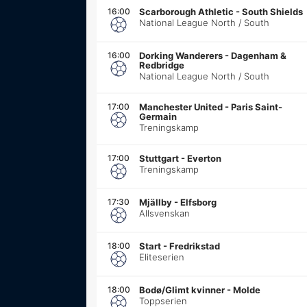
16:00
Scarborough Athletic
-
South Shields
National League North / South
16:00
Dorking Wanderers
-
Dagenham &
Redbridge
National League North / South
17:00
Manchester United
-
Paris Saint-
Germain
Treningskamp
17:00
Stuttgart
-
Everton
Treningskamp
17:30
Mjällby
-
Elfsborg
Allsvenskan
18:00
Start
-
Fredrikstad
Eliteserien
18:00
Bodø/Glimt kvinner
-
Molde
Toppserien