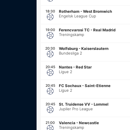
18:30
Rotherham
-
West Bromwich
Engelsk League Cup
19:00
Ferencvarosi TC
-
Real Madrid
Treningskamp
20:30
Wolfsburg
-
Kaiserslautern
Bundesliga 2
20:45
Nantes
-
Red Star
Ligue 2
20:45
FC Sochaux
-
Saint-Etienne
Ligue 2
20:45
St. Truidense VV
-
Lommel
Jupiler Pro League
21:00
Valencia
-
Newcastle
Treningskamp