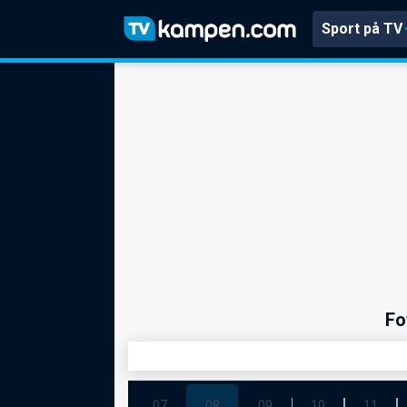
Sport på TV
Fo
07
08
09
10
11