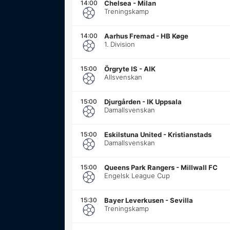
14:00
Chelsea
-
Milan
Treningskamp
14:00
Aarhus Fremad
-
HB Køge
1. Division
15:00
Örgryte IS
-
AIK
Allsvenskan
15:00
Djurgården
-
IK Uppsala
Damallsvenskan
15:00
Eskilstuna United
-
Kristianstads
Damallsvenskan
15:00
Queens Park Rangers
-
Millwall FC
Engelsk League Cup
15:30
Bayer Leverkusen
-
Sevilla
Treningskamp