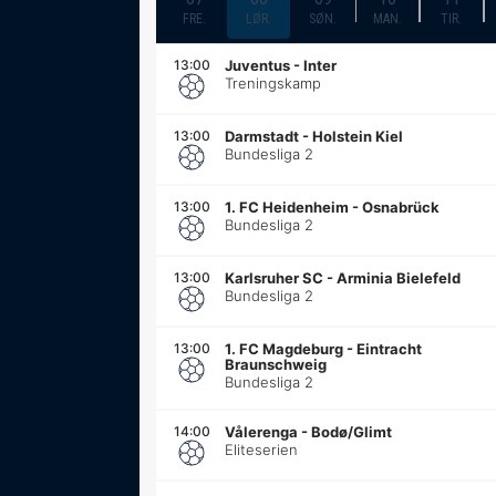
FRE.
LØR.
SØN.
MAN.
TIR.
13:00
Juventus
-
Inter
Treningskamp
13:00
Darmstadt
-
Holstein Kiel
Bundesliga 2
13:00
1. FC Heidenheim
-
Osnabrück
Bundesliga 2
13:00
Karlsruher SC
-
Arminia Bielefeld
Bundesliga 2
13:00
1. FC Magdeburg
-
Eintracht
Braunschweig
Bundesliga 2
14:00
Vålerenga
-
Bodø/Glimt
Eliteserien