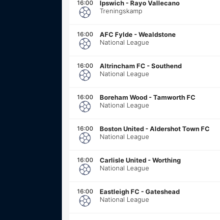
16:00
Ipswich
-
Rayo Vallecano
Treningskamp
16:00
AFC Fylde
-
Wealdstone
National League
16:00
Altrincham FC
-
Southend
National League
16:00
Boreham Wood
-
Tamworth FC
National League
16:00
Boston United
-
Aldershot Town FC
National League
16:00
Carlisle United
-
Worthing
National League
16:00
Eastleigh FC
-
Gateshead
National League