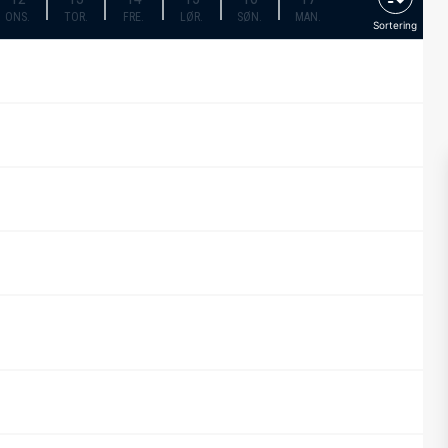
ONS.
TOR.
FRE.
LØR.
SØN.
MAN.
Sortering