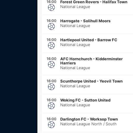
16:00
Forest Green Rovers
-
Halifax Town
National League
16:00
Harrogate
-
Solihull Moors
National League
16:00
Hartlepool United
-
Barrow FC
National League
16:00
AFC Hornchurch
-
Kidderminster
Harriers
National League
16:00
Scunthorpe United
-
Yeovil Town
National League
16:00
Woking FC
-
Sutton United
National League
16:00
Darlington FC
-
Worksop Town
National League North / South