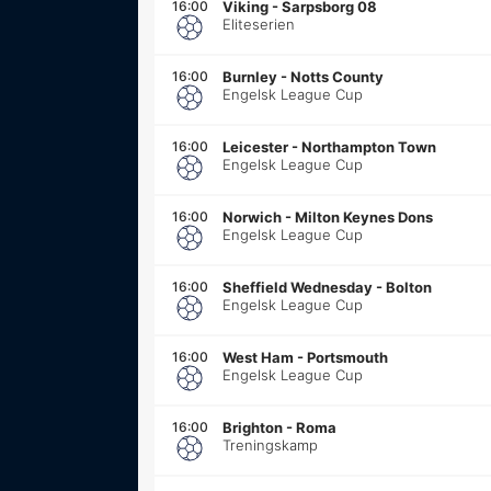
16:00
Viking
-
Sarpsborg 08
Eliteserien
16:00
Burnley
-
Notts County
Engelsk League Cup
16:00
Leicester
-
Northampton Town
Engelsk League Cup
16:00
Norwich
-
Milton Keynes Dons
Engelsk League Cup
16:00
Sheffield Wednesday
-
Bolton
Engelsk League Cup
16:00
West Ham
-
Portsmouth
Engelsk League Cup
16:00
Brighton
-
Roma
Treningskamp