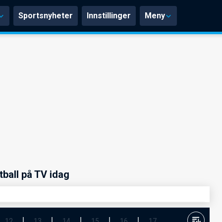
Sportsnyheter
Innstillinger
Meny
tball på TV idag
12
13
14
15
16
17