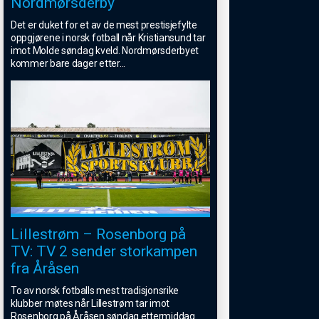
Nordmørsderby
Det er duket for et av de mest prestisjefylte
oppgjørene i norsk fotball når Kristiansund tar
imot Molde søndag kveld. Nordmørsderbyet
kommer bare dager etter
...
Lillestrøm – Rosenborg på
TV: TV 2 sender storkampen
fra Åråsen
To av norsk fotballs mest tradisjonsrike
klubber møtes når Lillestrøm tar imot
Rosenborg på Åråsen søndag ettermiddag.