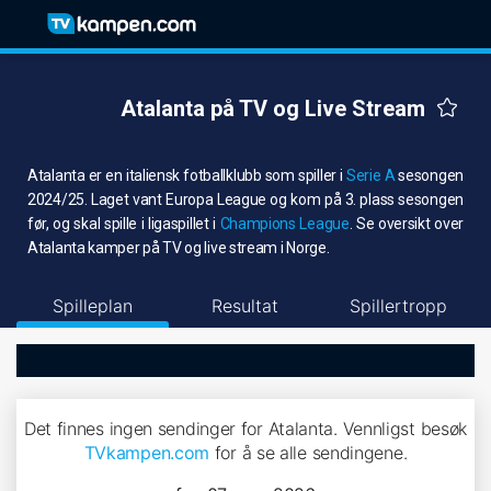
Atalanta på TV og Live Stream
Atalanta er en italiensk fotballklubb som spiller i
Serie A
sesongen
2024/25. Laget vant Europa League og kom på 3. plass sesongen
før, og skal spille i ligaspillet i
Champions League
. Se oversikt over
Atalanta kamper på TV og live stream i Norge.
Spilleplan
Resultat
Spillertropp
Det finnes ingen sendinger for Atalanta. Vennligst besøk
TVkampen.com
for å se alle sendingene.