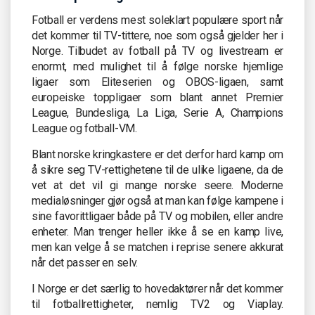
Fotball er verdens mest soleklart populære sport når
det kommer til TV-tittere, noe som også gjelder her i
Norge. Tilbudet av fotball på TV og livestream er
enormt, med mulighet til å følge norske hjemlige
ligaer som Eliteserien og OBOS-ligaen, samt
europeiske toppligaer som blant annet Premier
League, Bundesliga, La Liga, Serie A, Champions
League og fotball-VM.
Blant norske kringkastere er det derfor hard kamp om
å sikre seg TV-rettighetene til de ulike ligaene, da de
vet at det vil gi mange norske seere. Moderne
medialøsninger gjør også at man kan følge kampene i
sine favorittligaer både på TV og mobilen, eller andre
enheter. Man trenger heller ikke å se en kamp live,
men kan velge å se matchen i reprise senere akkurat
når det passer en selv.
I Norge er det særlig to hovedaktører når det kommer
til fotballrettigheter, nemlig TV2 og Viaplay.