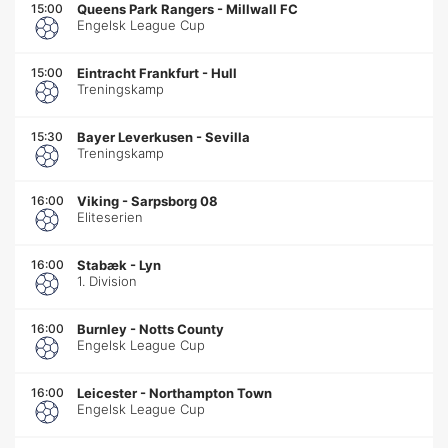
15:00
Queens Park Rangers
-
Millwall FC
Engelsk League Cup
15:00
Eintracht Frankfurt
-
Hull
Treningskamp
15:30
Bayer Leverkusen
-
Sevilla
Treningskamp
16:00
Viking
-
Sarpsborg 08
Eliteserien
16:00
Stabæk
-
Lyn
1. Division
16:00
Burnley
-
Notts County
Engelsk League Cup
16:00
Leicester
-
Northampton Town
Engelsk League Cup