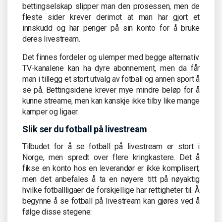
bettingselskap slipper man den prosessen, men de
fleste sider krever derimot at man har gjort et
innskudd og har penger på sin konto for å bruke
deres livestream.
Det finnes fordeler og ulemper med begge alternativ.
TV-kanalene kan ha dyre abonnement, men da får
man i tillegg et stort utvalg av fotball og annen sport å
se på. Bettingsidene krever mye mindre beløp for å
kunne streame, men kan kanskje ikke tilby like mange
kamper og ligaer.
Slik ser du fotball på livestream
Tilbudet for å se fotball på livestream er stort i
Norge, men spredt over flere kringkastere. Det å
fikse en konto hos en leverandør er ikke komplisert,
men det anbefales å ta en nøyere titt på nøyaktig
hvilke fotballligaer de forskjellige har rettigheter til. Å
begynne å se fotball på livestream kan gjøres ved å
følge disse stegene: