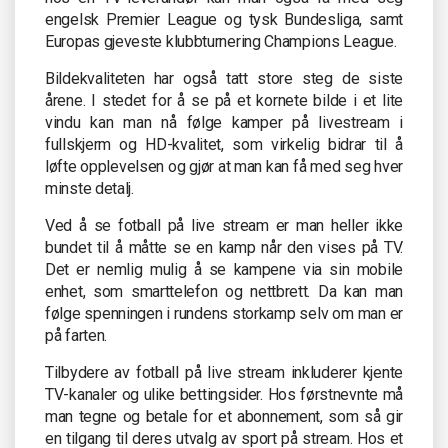
engelsk Premier League og tysk Bundesliga, samt
Europas gjeveste klubbturnering Champions League.
Bildekvaliteten har også tatt store steg de siste
årene. I stedet for å se på et kornete bilde i et lite
vindu kan man nå følge kamper på livestream i
fullskjerm og HD-kvalitet, som virkelig bidrar til å
løfte opplevelsen og gjør at man kan få med seg hver
minste detalj.
Ved å se fotball på live stream er man heller ikke
bundet til å måtte se en kamp når den vises på TV.
Det er nemlig mulig å se kampene via sin mobile
enhet, som smarttelefon og nettbrett. Da kan man
følge spenningen i rundens storkamp selv om man er
på farten.
Tilbydere av fotball på live stream inkluderer kjente
TV-kanaler og ulike bettingsider. Hos førstnevnte må
man tegne og betale for et abonnement, som så gir
en tilgang til deres utvalg av sport på stream. Hos et