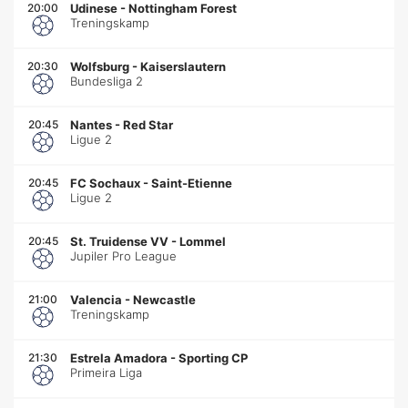
20:00
Udinese
-
Nottingham Forest
Treningskamp
20:30
Wolfsburg
-
Kaiserslautern
Bundesliga 2
20:45
Nantes
-
Red Star
Ligue 2
20:45
FC Sochaux
-
Saint-Etienne
Ligue 2
20:45
St. Truidense VV
-
Lommel
Jupiler Pro League
21:00
Valencia
-
Newcastle
Treningskamp
21:30
Estrela Amadora
-
Sporting CP
Primeira Liga