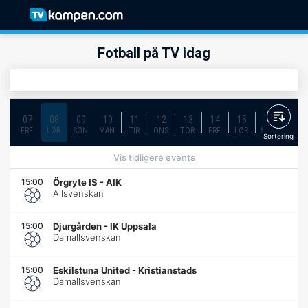
Fotball på TV idag
07
08
09
10
11
12
13
14
15
16
17
FRE.
LØR.
SØN.
MAN.
TIR.
ONS.
TOR.
FRE.
LØR.
SØN.
MAN.
Sortering
Vis tidligere events
15:00
Örgryte IS
-
AIK
Allsvenskan
15:00
Djurgården
-
IK Uppsala
Damallsvenskan
15:00
Eskilstuna United
-
Kristianstads
Damallsvenskan