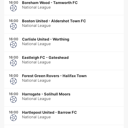
16:00
Boreham Wood
-
Tamworth FC
National League
16:00
Boston United
-
Aldershot Town FC
National League
16:00
Carlisle United
-
Worthing
National League
16:00
Eastleigh FC
-
Gateshead
National League
16:00
Forest Green Rovers
-
Halifax Town
National League
16:00
Harrogate
-
Solihull Moors
National League
16:00
Hartlepool United
-
Barrow FC
National League