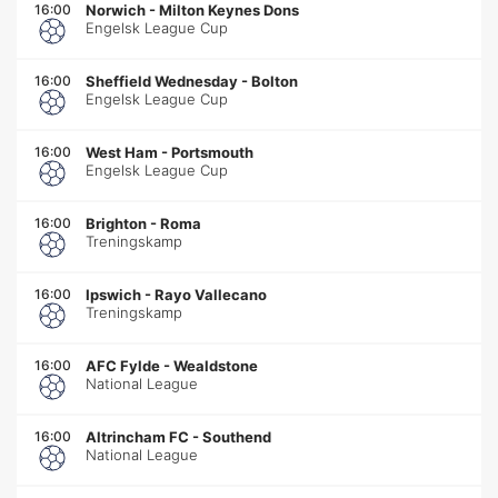
16:00
Norwich
-
Milton Keynes Dons
Engelsk League Cup
16:00
Sheffield Wednesday
-
Bolton
Engelsk League Cup
16:00
West Ham
-
Portsmouth
Engelsk League Cup
16:00
Brighton
-
Roma
Treningskamp
16:00
Ipswich
-
Rayo Vallecano
Treningskamp
16:00
AFC Fylde
-
Wealdstone
National League
16:00
Altrincham FC
-
Southend
National League