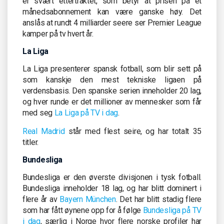
er svært ettertraktet, som betyr at prisen på et
månedsabonnement kan være ganske høy. Det
anslås at rundt 4 milliarder seere ser Premier League
kamper på tv hvert år.
La Liga
La Liga presenterer spansk fotball, som blir sett på
som kanskje den mest tekniske ligaen på
verdensbasis. Den spanske serien inneholder 20 lag,
og hver runde er det millioner av mennesker som får
med seg
La Liga på TV i dag
.
Real Madrid
står med flest seire, og har totalt 35
titler.
Bundesliga
Bundesliga er den øverste divisjonen i tysk fotball.
Bundesliga inneholder 18 lag, og har blitt dominert i
flere år av
Bayern München
. Det har blitt stadig flere
som har fått øynene opp for å følge
Bundesliga på TV
i dag
, særlig i Norge hvor flere norske profiler har