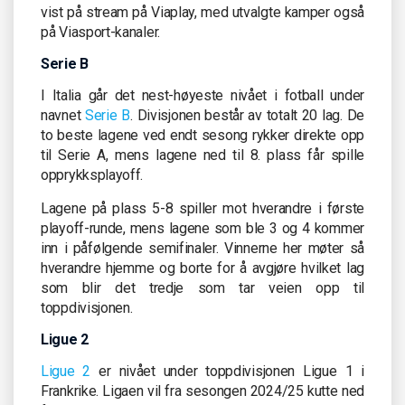
vist på stream på Viaplay, med utvalgte kamper også
på Viasport-kanaler.
Serie B
I Italia går det nest-høyeste nivået i fotball under
navnet
Serie B
. Divisjonen består av totalt 20 lag. De
to beste lagene ved endt sesong rykker direkte opp
til Serie A, mens lagene ned til 8. plass får spille
opprykksplayoff.
Lagene på plass 5-8 spiller mot hverandre i første
playoff-runde, mens lagene som ble 3 og 4 kommer
inn i påfølgende semifinaler. Vinnerne her møter så
hverandre hjemme og borte for å avgjøre hvilket lag
som blir det tredje som tar veien opp til
toppdivisjonen.
Ligue 2
Ligue 2
er nivået under toppdivisjonen Ligue 1 i
Frankrike. Ligaen vil fra sesongen 2024/25 kutte ned