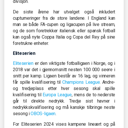
divisjon.
De siste årene har utvalget også inkludert
cupturneringer fra de store landene. I England kan
man se både FA-cupen og ligacupen på live stream,
og de som foretrekker italiensk eller spansk fotball
kan også nyte Coppa Italia og Copa del Rey på sine
foretrukne enheter.
Eliteserien
Eliteserien
er den viktigste fotballigaen i Norge, og i
2018 var det i gjennomsnitt nesten 100 000 seere i
snitt per kamp. Ligaen består av 16 lag, og vinneren
får spille kvalifisering til
Champions League
. Andre-
og tredjeplass etter hver sesong skal spille
kvalifisering til
Europa League
, mens de to nederste
går til direkte nedrykk. Tredje sist havner i
nedrykkskvalifisering og må kanskje tilbringe neste
sesong i
OBOS-ligaen
.
For Eliteserien 2024 vises kampene lineært og på