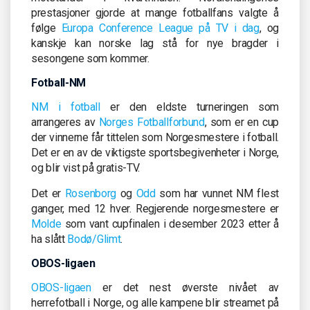
prestasjoner gjorde at mange fotballfans valgte å
følge
Europa Conference League på TV i dag
, og
kanskje kan norske lag stå for nye bragder i
sesongene som kommer.
Fotball-NM
NM i fotball
er den eldste turneringen som
arrangeres av
Norges Fotballforbund
, som er en cup
der vinnerne får tittelen som Norgesmestere i fotball.
Det er en av de viktigste sportsbegivenheter i Norge,
og blir vist på gratis-TV.
Det er
Rosenborg
og
Odd
som har vunnet NM flest
ganger, med 12 hver. Regjerende norgesmestere er
Molde
som vant cupfinalen i desember 2023 etter å
ha slått
Bodø/Glimt
.
OBOS-ligaen
OBOS-ligaen
er det nest øverste nivået av
herrefotball i Norge, og alle kampene blir streamet på