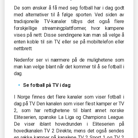
De som ønsker å få med seg fotball har i dag godt
med alternativer til å følge sporten. Ved siden av
tradisjonelle TV-kanaler tilbys det også flere
forskjellige streamingplattformer, hvor kampene
vises på nett. Disse sendingene kan man så velge å
enten koble til sin TV, eller se på mobiltelefon eller
nettbrett.
Nedenfor ser vi nærmere på de mulighetene som
man kan velge blant når det kommer til å se fotball i
dag.
Se fotball på TV i dag
:
I Norge finnes det flere kanaler som viser fotball i
dag på TV. Den kanalen som viser flest kamper er TV
2, som har rettighetene til blant annet norske
Eliteserien, spanske La Liga og Champions League.
De viser iblant hovedrunden i Eliteserien på
hovedkanalen TV 2 Direkte, mens det også sendes
en rekke kamper på kanalene TV 2 Sport 1 og TV 2