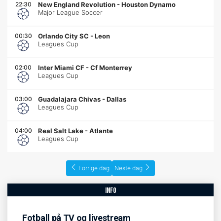
22:30
New England Revolution
-
Houston Dynamo
Major League Soccer
00:30
Orlando City SC
-
Leon
Leagues Cup
02:00
Inter Miami CF
-
Cf Monterrey
Leagues Cup
03:00
Guadalajara Chivas
-
Dallas
Leagues Cup
04:00
Real Salt Lake
-
Atlante
Leagues Cup
Forrige dag
Neste dag
info
Fotball på TV og livestream