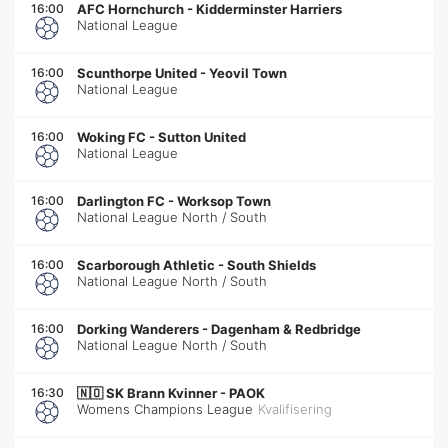
16:00
AFC Hornchurch
-
Kidderminster Harriers
National League
16:00
Scunthorpe United
-
Yeovil Town
National League
16:00
Woking FC
-
Sutton United
National League
16:00
Darlington FC
-
Worksop Town
National League North / South
16:00
Scarborough Athletic
-
South Shields
National League North / South
16:00
Dorking Wanderers
-
Dagenham & Redbridge
National League North / South
16:30
🇳🇴
SK Brann Kvinner
-
PAOK
Womens Champions League
Kvalifisering