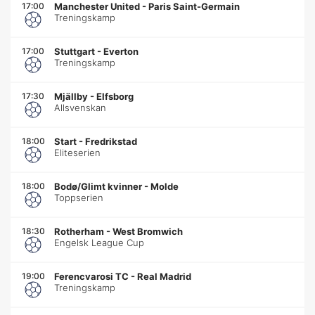
17:00
Manchester United
-
Paris Saint-Germain
Treningskamp
17:00
Stuttgart
-
Everton
Treningskamp
17:30
Mjällby
-
Elfsborg
Allsvenskan
18:00
Start
-
Fredrikstad
Eliteserien
18:00
Bodø/Glimt kvinner
-
Molde
Toppserien
18:30
Rotherham
-
West Bromwich
Engelsk League Cup
19:00
Ferencvarosi TC
-
Real Madrid
Treningskamp