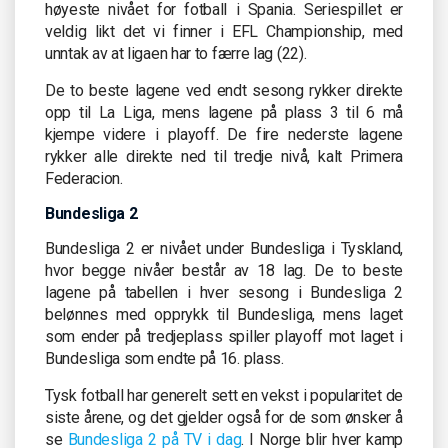
høyeste nivået for fotball i Spania. Seriespillet er
veldig likt det vi finner i EFL Championship, med
unntak av at ligaen har to færre lag (22).
De to beste lagene ved endt sesong rykker direkte
opp til La Liga, mens lagene på plass 3 til 6 må
kjempe videre i playoff. De fire nederste lagene
rykker alle direkte ned til tredje nivå, kalt Primera
Federacion.
Bundesliga 2
Bundesliga 2 er nivået under Bundesliga i Tyskland,
hvor begge nivåer består av 18 lag. De to beste
lagene på tabellen i hver sesong i Bundesliga 2
belønnes med opprykk til Bundesliga, mens laget
som ender på tredjeplass spiller playoff mot laget i
Bundesliga som endte på 16. plass.
Tysk fotball har generelt sett en vekst i popularitet de
siste årene, og det gjelder også for de som ønsker å
se
Bundesliga 2 på TV i dag
. I Norge blir hver kamp