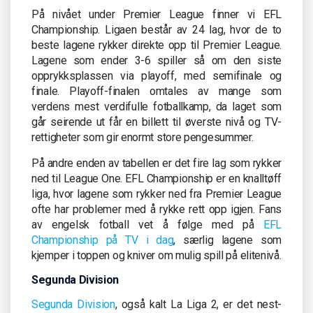
På nivået under Premier League finner vi EFL
Championship. Ligaen består av 24 lag, hvor de to
beste lagene rykker direkte opp til Premier League.
Lagene som ender 3-6 spiller så om den siste
opprykksplassen via playoff, med semifinale og
finale. Playoff-finalen omtales av mange som
verdens mest verdifulle fotballkamp, da laget som
går seirende ut får en billett til øverste nivå og TV-
rettigheter som gir enormt store pengesummer.
På andre enden av tabellen er det fire lag som rykker
ned til League One. EFL Championship er en knalltøff
liga, hvor lagene som rykker ned fra Premier League
ofte har problemer med å rykke rett opp igjen. Fans
av engelsk fotball vet å følge med på
EFL
Championship på TV i dag
, særlig lagene som
kjemper i toppen og kniver om mulig spill på elitenivå.
Segunda Division
Segunda Division
, også kalt La Liga 2, er det nest-