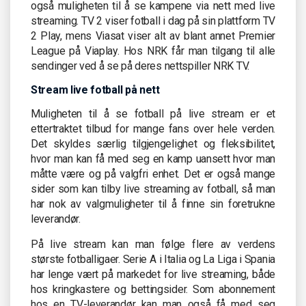
også muligheten til å se kampene via nett med live
streaming. TV 2 viser fotball i dag på sin plattform TV
2 Play, mens Viasat viser alt av blant annet Premier
League på Viaplay. Hos NRK får man tilgang til alle
sendinger ved å se på deres nettspiller NRK TV.
Stream live fotball på nett
Muligheten til å se fotball på live stream er et
ettertraktet tilbud for mange fans over hele verden.
Det skyldes særlig tilgjengelighet og fleksibilitet,
hvor man kan få med seg en kamp uansett hvor man
måtte være og på valgfri enhet. Det er også mange
sider som kan tilby live streaming av fotball, så man
har nok av valgmuligheter til å finne sin foretrukne
leverandør.
På live stream kan man følge flere av verdens
største fotballigaer. Serie A i Italia og La Liga i Spania
har lenge vært på markedet for live streaming, både
hos kringkastere og bettingsider. Som abonnement
hos en TV-leverandør kan man også få med seg