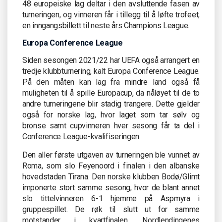
48 europeiske lag deltar i den avsluttende fasen av
turneringen, og vinneren får i tillegg til å løfte trofeet,
en inngangsbillett til neste års Champions League.
Europa Conference League
Siden sesongen 2021/22 har UEFA også arrangert en
tredje klubbturnering, kalt Europa Conference League.
På den måten kan lag fra mindre land også få
muligheten til å spille Europacup, da nåløyet til de to
andre turneringene blir stadig trangere. Dette gjelder
også for norske lag, hvor laget som tar sølv og
bronse samt cupvinneren hver sesong får ta del i
Conference League-kvalifiseringen.
Den aller første utgaven av turneringen ble vunnet av
Roma, som slo Feyenoord i finalen i den albanske
hovedstaden Tirana. Den norske klubben Bodø/Glimt
imponerte stort samme sesong, hvor de blant annet
slo tittelvinneren 6-1 hjemme på Aspmyra i
gruppespillet. De røk til slutt ut for samme
motstander i kvartfinalen. Nordlendingenes