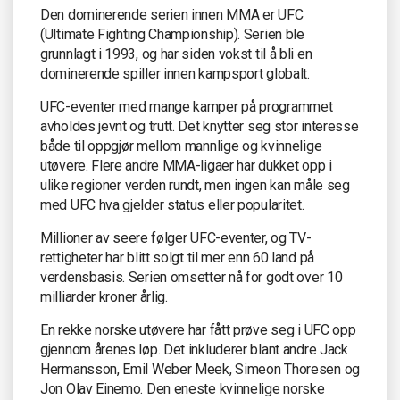
Den dominerende serien innen MMA er UFC
(Ultimate Fighting Championship). Serien ble
grunnlagt i 1993, og har siden vokst til å bli en
dominerende spiller innen kampsport globalt.
UFC-eventer med mange kamper på programmet
avholdes jevnt og trutt. Det knytter seg stor interesse
både til oppgjør mellom mannlige og kvinnelige
utøvere. Flere andre MMA-ligaer har dukket opp i
ulike regioner verden rundt, men ingen kan måle seg
med UFC hva gjelder status eller popularitet.
Millioner av seere følger UFC-eventer, og TV-
rettigheter har blitt solgt til mer enn 60 land på
verdensbasis. Serien omsetter nå for godt over 10
milliarder kroner årlig.
En rekke norske utøvere har fått prøve seg i UFC opp
gjennom årenes løp. Det inkluderer blant andre Jack
Hermansson, Emil Weber Meek, Simeon Thoresen og
Jon Olav Einemo. Den eneste kvinnelige norske