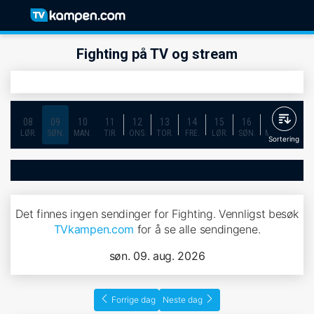
Fighting på TV og stream
08
09
10
11
12
13
14
15
16
17
18
LØR.
SØN.
MAN.
TIR.
ONS.
TOR.
FRE.
LØR.
SØN.
MAN.
TIR.
Sortering
Det finnes ingen sendinger for Fighting. Vennligst besøk
TVkampen.com
for å se alle sendingene.
søn. 09. aug. 2026
Forrige dag
Neste dag