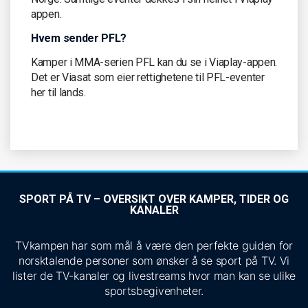
appen.
Hvem sender PFL?
Kamper i MMA-serien PFL kan du se i Viaplay-appen.
Det er Viasat som eier rettighetene til PFL-eventer
her til lands.
SPORT PÅ TV – OVERSIKT OVER KAMPER, TIDER OG
KANALER
TVkampen har som mål å være den perfekte guiden for
norsktalende personer som ønsker å se sport på TV. Vi
lister de TV-kanaler og livestreams hvor man kan se ulike
sportsbegivenheter.