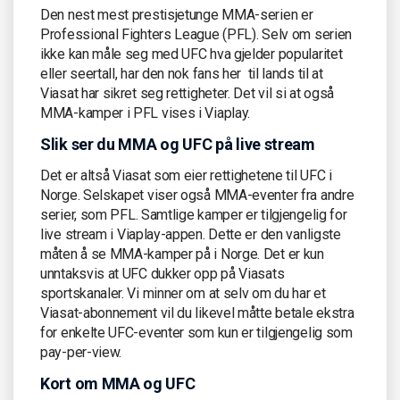
Den nest mest prestisjetunge MMA-serien er
Professional Fighters League (PFL). Selv om serien
ikke kan måle seg med UFC hva gjelder popularitet
eller seertall, har den nok fans her til lands til at
Viasat har sikret seg rettigheter. Det vil si at også
MMA-kamper i PFL vises i Viaplay.
Slik ser du MMA og UFC på live stream
Det er altså Viasat som eier rettighetene til UFC i
Norge. Selskapet viser også MMA-eventer fra andre
serier, som PFL. Samtlige kamper er tilgjengelig for
live stream i Viaplay-appen. Dette er den vanligste
måten å se MMA-kamper på i Norge. Det er kun
unntaksvis at UFC dukker opp på Viasats
sportskanaler. Vi minner om at selv om du har et
Viasat-abonnement vil du likevel måtte betale ekstra
for enkelte UFC-eventer som kun er tilgjengelig som
pay-per-view.
Kort om MMA og UFC