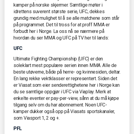
kamper på norske skjermer. Samtlige møter i
idrettens suverent største serie, UFC, dekkes
grundig med mulighet til å se alle matchene som står
på programmet. Det til tross for at proff MMA er
forbudt her i Norge. La oss nå se nærmere på
hvordan du ser MMA og UFC på TV her til lands:
UFC
Ultimate Fighting Championship (UFC) er den
soleklart mest populære serien innen MMA. Alle de
beste utøverne, både på herre- og kvinnesiden, deltar.
En lang rekke vektklasser er representert. Siden det
er Viasat som eier senderettighetene her i Norge kan
du se samtlige oppgjør i UFC via Viaplay. Merk at
enkelte eventer er pay-per-view, sånn at du må kjøpe
tilgang selv om du har abonnement. Noen UFC-
kamper dukker også opp på Viasats sportskanaler,
som Viasport 1, 2 og +.
PFL