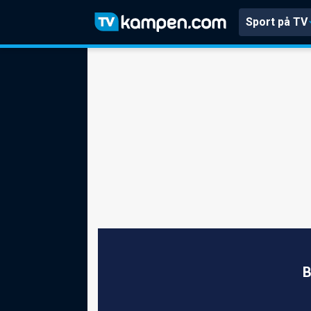
Sport på TV
B