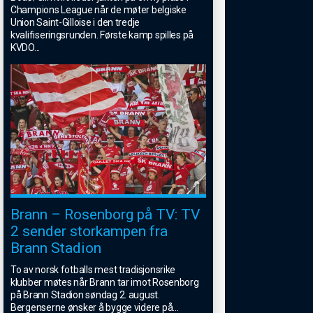
Champions League når de møter belgiske
Union Saint-Gilloise i den tredje
kvalifiseringsrunden. Første kamp spilles på
KVDO
...
Brann – Rosenborg på TV: TV
2 sender storkampen fra
Brann Stadion
To av norsk fotballs mest tradisjonsrike
klubber møtes når Brann tar imot Rosenborg
på Brann Stadion søndag 2. august.
Bergenserne ønsker å bygge videre på
...