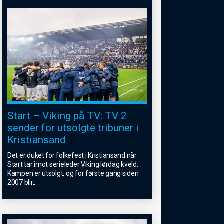
Start – Viking på TV: TV 2
sender for utsolgte tribuner i
Kristiansand
Det er duket for folkefest i Kristiansand når
Start tar imot serieleder Viking lørdag kveld.
Kampen er utsolgt, og for første gang siden
2007 blir
...