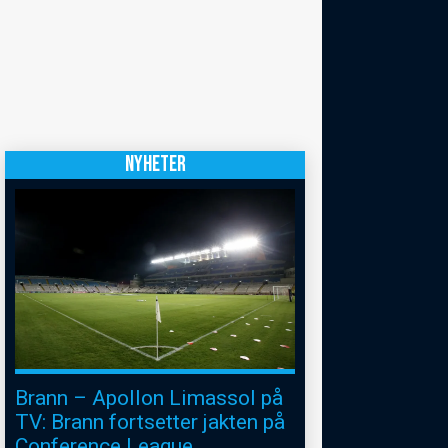
NYHETER
Brann – Apollon Limassol på
TV: Brann fortsetter jakten på
Conference League