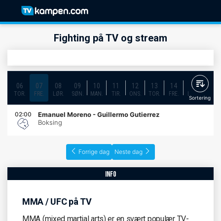
Fighting på TV og stream
06
07
08
09
10
11
12
13
14
15
16
TOR.
FRE.
LØR.
SØN.
MAN.
TIR.
ONS.
TOR.
FRE.
LØR.
SØN.
Sortering
02:00
Emanuel Moreno - Guillermo Gutierrez
Boksing
Forrige dag
Neste dag
info
MMA / UFC på TV
MMA (mixed martial arts) er en svært populær TV-