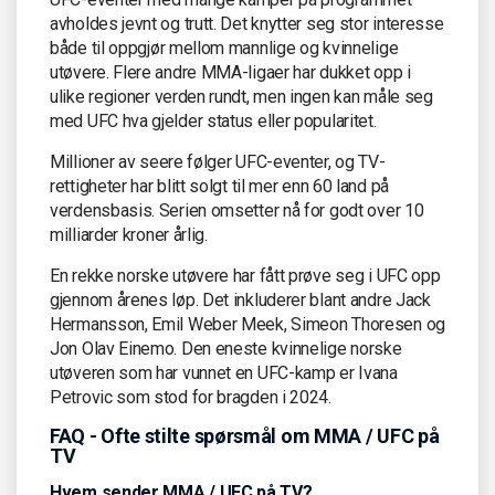
avholdes jevnt og trutt. Det knytter seg stor interesse
både til oppgjør mellom mannlige og kvinnelige
utøvere. Flere andre MMA-ligaer har dukket opp i
ulike regioner verden rundt, men ingen kan måle seg
med UFC hva gjelder status eller popularitet.
Millioner av seere følger UFC-eventer, og TV-
rettigheter har blitt solgt til mer enn 60 land på
verdensbasis. Serien omsetter nå for godt over 10
milliarder kroner årlig.
En rekke norske utøvere har fått prøve seg i UFC opp
gjennom årenes løp. Det inkluderer blant andre Jack
Hermansson, Emil Weber Meek, Simeon Thoresen og
Jon Olav Einemo. Den eneste kvinnelige norske
utøveren som har vunnet en UFC-kamp er Ivana
Petrovic som stod for bragden i 2024.
FAQ - Ofte stilte spørsmål om MMA / UFC på
TV
Hvem sender MMA / UFC på TV?