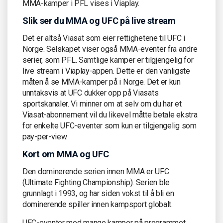
MMA-kamper i PFL vises i Viaplay.
Slik ser du MMA og UFC på live stream
Det er altså Viasat som eier rettighetene til UFC i
Norge. Selskapet viser også MMA-eventer fra andre
serier, som PFL. Samtlige kamper er tilgjengelig for
live stream i Viaplay-appen. Dette er den vanligste
måten å se MMA-kamper på i Norge. Det er kun
unntaksvis at UFC dukker opp på Viasats
sportskanaler. Vi minner om at selv om du har et
Viasat-abonnement vil du likevel måtte betale ekstra
for enkelte UFC-eventer som kun er tilgjengelig som
pay-per-view.
Kort om MMA og UFC
Den dominerende serien innen MMA er UFC
(Ultimate Fighting Championship). Serien ble
grunnlagt i 1993, og har siden vokst til å bli en
dominerende spiller innen kampsport globalt.
UFC-eventer med mange kamper på programmet