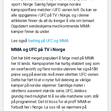
sport i Norge. Særlig følger mange norske
kampsportfans matcher i UFC-serien tett. Du kan se
alle oppgjørene i UFC på TV i Norge, og i denne
artikkelen finner du alt du trenger å vite om temaet.
Oppdatert sendeskjema med kommende MMA-
kamper finner du under.
Les også:
betting på UFC og MMA
MMA og UFC på TV i Norge
Det har blitt meget populært å følge med på MMA
her til lands. Kampsporten har hurtig etablert seg som
en seerfavoritt, og flere norske utøvere har også fått
prøve seg på øverste nivå innen idretten: UFC-serien.
Dette har ført til at vi nyter full dekning av viktige
kamper på norske skjermer. Samtlige møter i
idrettens suverent største serie, UFC, dekkes
grundig med mulighet til å se alle matchene som står
på programmet. Det til tross for at proff MMA er
forbudt her i Norge. La oss nå se nærmere på