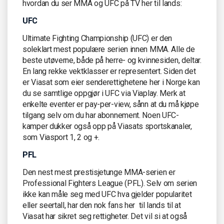
hvordan du ser MMA og UFC på TV her til lands:
UFC
Ultimate Fighting Championship (UFC) er den
soleklart mest populære serien innen MMA. Alle de
beste utøverne, både på herre- og kvinnesiden, deltar.
En lang rekke vektklasser er representert. Siden det
er Viasat som eier senderettighetene her i Norge kan
du se samtlige oppgjør i UFC via Viaplay. Merk at
enkelte eventer er pay-per-view, sånn at du må kjøpe
tilgang selv om du har abonnement. Noen UFC-
kamper dukker også opp på Viasats sportskanaler,
som Viasport 1, 2 og +.
PFL
Den nest mest prestisjetunge MMA-serien er
Professional Fighters League (PFL). Selv om serien
ikke kan måle seg med UFC hva gjelder popularitet
eller seertall, har den nok fans her til lands til at
Viasat har sikret seg rettigheter. Det vil si at også