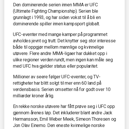
Den dominerende serien innen MMA er UFC
(Ultimate Fighting Championship). Serien ble
grunnlagt i 1993, og har siden vokst til å bli en
dominerende spiller innen kampsport globalt.
UFC-eventer med mange kamper på programmet
avholdes jevnt og trutt. Det knytter seg stor interesse
både til oppgjør mellom mannlige og kvinnelige
utøvere. Flere andre MMA-ligaer har dukket opp i
ulike regioner verden rundt, men ingen kan måle seg
med UFC hva gjelder status eller popularitet.
Millioner av seere følger UFC-eventer, og TV-
rettigheter har blitt solgt til mer enn 60 land på
verdensbasis. Serien omsetter nå for godt over 10
milliarder kroner årlig.
En rekke norske utøvere har fått prøve seg i UFC opp
gjennom årenes løp. Det inkluderer blant andre Jack
Hermansson, Emil Weber Meek, Simeon Thoresen og
Jon Olav Einemo. Den eneste kvinnelige norske