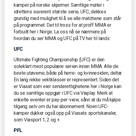
kamper på norske skjermer. Samtlige møter i
idrettens suverent største serie, UFC, dekkes
grundig med mulighet til å se alle matchene som står
på programmet. Det til tross for at proff MMA er
forbudt her i Norge. La oss nå se nærmere på
hvordan du ser MMA og UFC på TV her til lands:
UFC
Ultimate Fighting Championship (UFC) er den
soleklart mest populære serien innen MMA. Alle de
beste utøverne, både på herre- og kvinnesiden, deltar.
En lang rekke vektklasser er representert. Siden det
er Viasat som eier senderettighetene her i Norge kan
du se samtlige oppgjør i UFC via Viaplay. Merk at
enkelte eventer er pay-per-view, sånn at du må kjøpe
tilgang selv om du har abonnement. Noen UFC-
kamper dukker også opp på Viasats sportskanaler,
som Viasport 1, 2 og +.
PFL