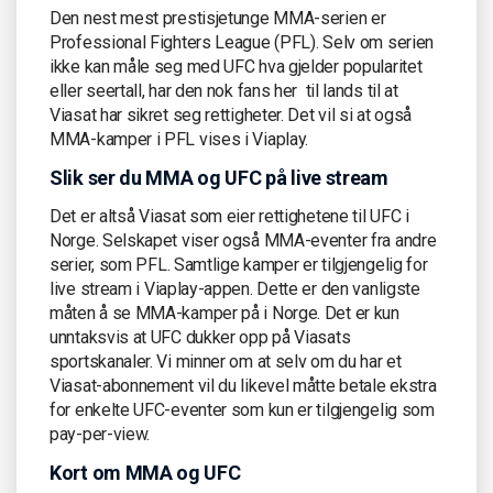
Den nest mest prestisjetunge MMA-serien er
Professional Fighters League (PFL). Selv om serien
ikke kan måle seg med UFC hva gjelder popularitet
eller seertall, har den nok fans her til lands til at
Viasat har sikret seg rettigheter. Det vil si at også
MMA-kamper i PFL vises i Viaplay.
Slik ser du MMA og UFC på live stream
Det er altså Viasat som eier rettighetene til UFC i
Norge. Selskapet viser også MMA-eventer fra andre
serier, som PFL. Samtlige kamper er tilgjengelig for
live stream i Viaplay-appen. Dette er den vanligste
måten å se MMA-kamper på i Norge. Det er kun
unntaksvis at UFC dukker opp på Viasats
sportskanaler. Vi minner om at selv om du har et
Viasat-abonnement vil du likevel måtte betale ekstra
for enkelte UFC-eventer som kun er tilgjengelig som
pay-per-view.
Kort om MMA og UFC