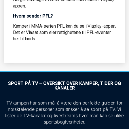
appen.
Hvem sender PFL?
Kamper i MMA-serien PFL kan du se i Viaplay-appen.
Det er Viasat som eier rettighetene til PFL-eventer
her til lands.
SPORT PÅ TV – OVERSIKT OVER KAMPER, TIDER OG
KANALER
TVkampen har som mål å være den perfekte guiden for
norsktalende personer som ønsker å se sport på TV. Vi
lister de TV-kanaler og livestreams hvor man kan se ulike
sportsbegivenheter.