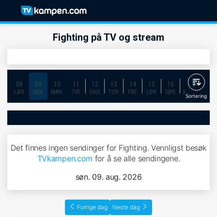
Fighting på TV og stream
08
09
10
11
12
13
14
15
16
17
18
LØR.
SØN.
MAN.
TIR.
ONS.
TOR.
FRE.
LØR.
SØN.
MAN.
TIR.
Sortering
Det finnes ingen sendinger for Fighting. Vennligst besøk
TVkampen.com
for å se alle sendingene.
søn. 09. aug. 2026
Forrige dag
Neste dag