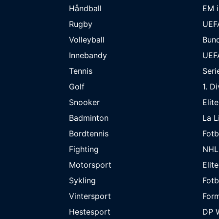
Håndball
EM i
Rugby
UEF
Volleyball
Bund
Innebandy
UEF
Tennis
Seri
Golf
1. D
Snooker
Elit
Badminton
La L
Bordtennis
Fot
Fighting
NHL
Motorsport
Elit
Sykling
Fotb
Vintersport
Form
Hestesport
DP W