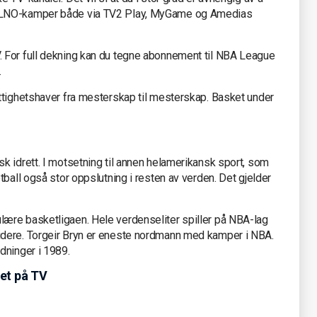
BLNO-kamper både via TV2 Play, MyGame og Amedias
 For full dekning kan du tegne abonnement til NBA League
.
ttighetshaver fra mesterskap til mesterskap. Basket under
k idrett. I motsetning til annen helamerikansk sport, som
tball også stor oppslutning i resten av verden. Det gjelder
ære basketligaen. Hele verdenseliter spiller på NBA-lag
dere. Torgeir Bryn er eneste nordmann med kamper i NBA.
edninger i 1989.
ket på TV