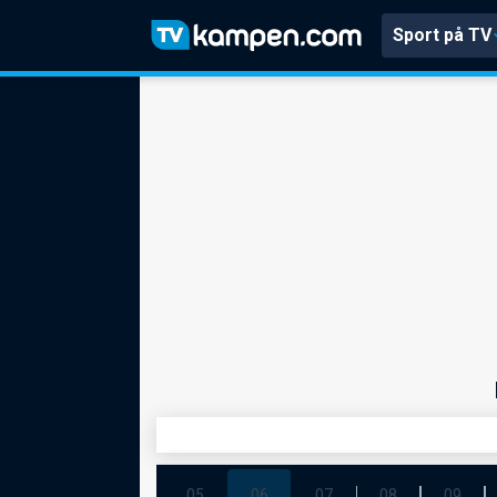
Sport på TV
05
06
07
08
09