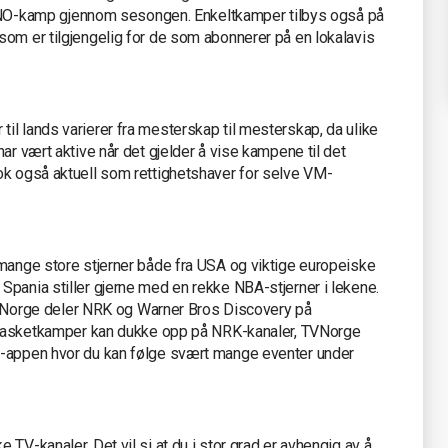
-kamp gjennom sesongen. Enkeltkamper tilbys også på
som er tilgjengelig for de som abonnerer på en lokalavis
l lands varierer fra mesterskap til mesterskap, da ulike
ar vært aktive når det gjelder å vise kampene til det
ok også aktuell som rettighetshaver for selve VM-
 mange store stjerner både fra USA og viktige europeiske
Spania stiller gjerne med en rekke NBA-stjerner i lekene.
. I Norge deler NRK og Warner Bros Discovery på
at basketkamper kan dukke opp på NRK-kanaler, TVNorge
X-appen hvor du kan følge svært mange eventer under
TV-kanaler. Det vil si at du i stor grad er avhengig av å