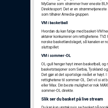
MyGame som strømmer hver eneste BLNO
Direktesport. Det er en strømmetjeneste 
som tilhører Amedia-gruppen.
VM i basketball
Hvordan du kan følge med basket-VM her ti
aktører konkurrerer om rettighetene. TV2 h
norske basketlandslaget, så kanalen er n
sluttspillet.
VM i sommer-OL
OL-gull henger høyt innen basketball, og
basketstasjoner som Serbia, Tyskland og 
Det gjør at det sportslige nivået er høyt
rettighetene til sommer-OL. Det vil si 
eller Max. Din beste mulighet er nok MA
sommer-OL direkte.
Slik ser du basket på live stream
Du kan kun unntaksvis se basket på norske 