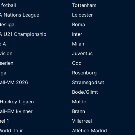
 fotball
Tottenham
A Nations League
Leicester
esliga
Roma
A U21 Championship
Inter
e A
Milan
ivision
Juventus
eserien
Odd
iga
Rosenborg
ball-VM 2026
Strømsgodset
Bodø/Glimt
eHockey Ligaen
Molde
all-EM kvinner
Brann
el 1
Villarreal
orld Tour
Atlético Madrid