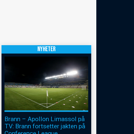
NYHETER
Brann – Apollon Limassol på
TV: Brann fortsetter jakten på
Conference League