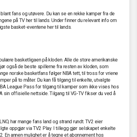
 blant fans og utøvere. Du kan se en rekke kamper fra de
ene på TV her til lands. Under finner du relevant info om
igste basket-eventene her til lands.
ulære basketligaen på kloden. Alle de store amerikanske
gjør også de beste spillerne fra resten av kloden, som
nge norske basketfans følger NBA tett, til tross for vriene
er på to måter. Du kan få tilgang til enkelte, utvalgte
 NBA League Pass for tilgang til kamper som ikke vises hos
sin offisielle nettside. Tilgang til VG-TV fikser du ved å
NO, har mange fans land og strand rundt. TV2 eier
lgte oppgjør via TV2 Play. I tillegg gjør selskapet enkelte
 2. En annen mulighet er å tegne et abonnement hos