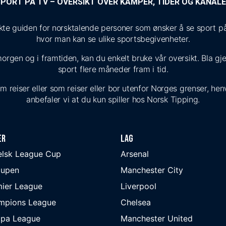
PORT PÅ TV – OVERSIKT OVER KAMPER, TIDER OG KANAL
 guiden for norsktalende personer som ønsker å se sport på T
hvor man kan se ulike sportsbegivenheter.
morgen og i framtiden, kan du enkelt bruke vår oversikt. Bla g
sport flere måneder fram i tid.
reiser eller som reiser eller bor utenfor Norges grenser, henvi
anbefaler vi at du kun spiller hos Norsk Tipping.
er
Lag
elsk League Cup
Arsenal
cupen
Manchester City
ier League
Liverpool
mpions League
Chelsea
opa League
Manchester United