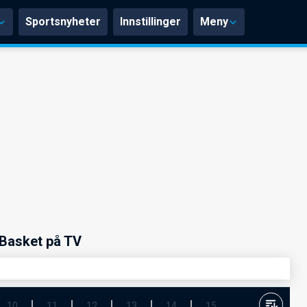
Sportsnyheter
Innstillinger
Meny
Basket på TV
10
11
12
13
14
15