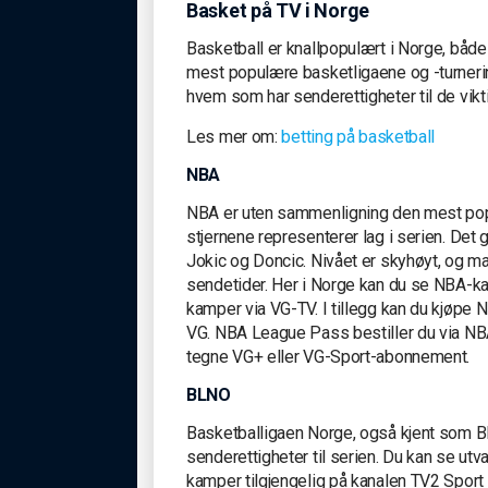
Basket på TV i Norge
Basketball er knallpopulært i Norge, både
mest populære basketligaene og -turnering
hvem som har senderettigheter til de vikt
Les mer om:
betting på basketball
NBA
NBA er uten sammenligning den mest pop
stjernene representerer lag i serien. Det 
Jokic og Doncic. Nivået er skyhøyt, og ma
sendetider. Her i Norge kan du se NBA-kamp
kamper via VG-TV. I tillegg kan du kjøpe
VG. NBA League Pass bestiller du via NBA 
tegne VG+ eller VG-Sport-abonnement.
BLNO
Basketballigaen Norge, også kjent som BL
senderettigheter til serien. Du kan se utva
kamper tilgjengelig på kanalen TV2 Sport