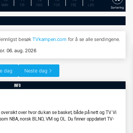
MAN.
TIR.
ONS.
TOR.
FRE.
LØR.
Sortering
Vennligst besøk
TVkampen.com
for å se alle sendingene.
tor. 06. aug. 2026
ge dag
Neste dag
info
oversikt over hvor du kan se basket, både på nett og TV. Vi
e, som NBA, norsk BLNO, VM og OL. Du finner oppdatert TV-