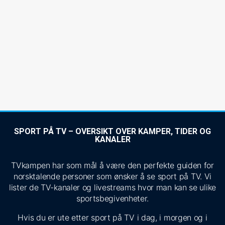
SPORT PÅ TV – OVERSIKT OVER KAMPER, TIDER OG
KANALER
TVkampen har som mål å være den perfekte guiden for
norsktalende personer som ønsker å se sport på TV. Vi
lister de TV-kanaler og livestreams hvor man kan se ulike
sportsbegivenheter.
Hvis du er ute etter sport på TV i dag, i morgen og i