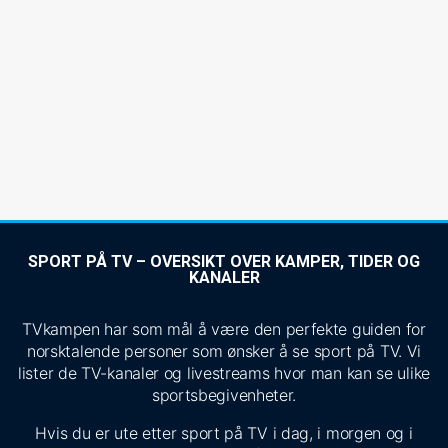
SPORT PÅ TV – OVERSIKT OVER KAMPER, TIDER OG
KANALER
TVkampen har som mål å være den perfekte guiden for
norsktalende personer som ønsker å se sport på TV. Vi
lister de TV-kanaler og livestreams hvor man kan se ulike
sportsbegivenheter.
Hvis du er ute etter sport på TV i dag, i morgen og i