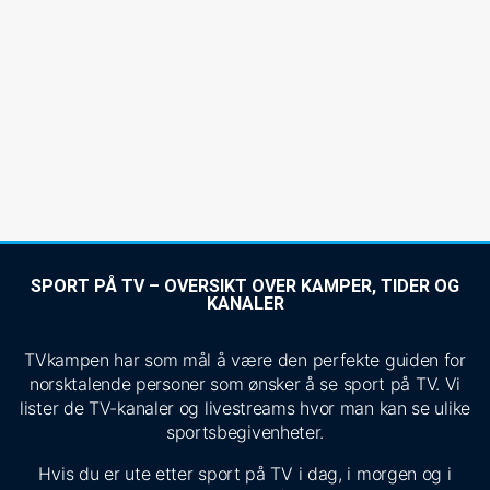
SPORT PÅ TV – OVERSIKT OVER KAMPER, TIDER OG
KANALER
TVkampen har som mål å være den perfekte guiden for
norsktalende personer som ønsker å se sport på TV. Vi
lister de TV-kanaler og livestreams hvor man kan se ulike
sportsbegivenheter.
Hvis du er ute etter sport på TV i dag, i morgen og i