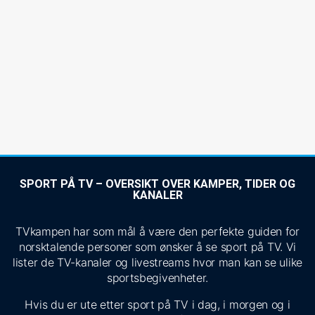
SPORT PÅ TV – OVERSIKT OVER KAMPER, TIDER OG
KANALER
TVkampen har som mål å være den perfekte guiden for
norsktalende personer som ønsker å se sport på TV. Vi
lister de TV-kanaler og livestreams hvor man kan se ulike
sportsbegivenheter.
Hvis du er ute etter sport på TV i dag, i morgen og i