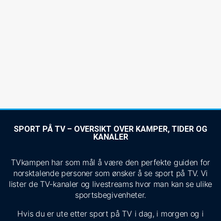
SPORT PÅ TV – OVERSIKT OVER KAMPER, TIDER OG
KANALER
TVkampen har som mål å være den perfekte guiden for
norsktalende personer som ønsker å se sport på TV. Vi
lister de TV-kanaler og livestreams hvor man kan se ulike
sportsbegivenheter.
Hvis du er ute etter sport på TV i dag, i morgen og i