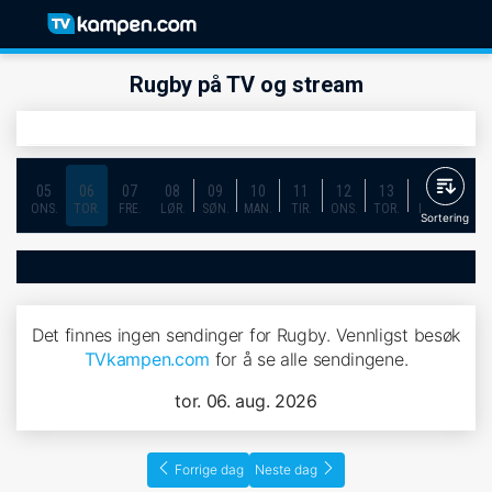
Rugby på TV og stream
05
06
07
08
09
10
11
12
13
14
15
ONS.
TOR.
FRE.
LØR.
SØN.
MAN.
TIR.
ONS.
TOR.
FRE.
LØR.
Sortering
Det finnes ingen sendinger for Rugby. Vennligst besøk
TVkampen.com
for å se alle sendingene.
tor. 06. aug. 2026
Forrige dag
Neste dag