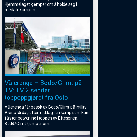
Hjemmelaget kjemper om å holde seg i
medaljekampen,
...
Vålerenga – Bodø/Glimt på
TV: TV 2 sender
toppoppgjøret fra Oslo
Vålerenga får besøk av Bodø/Glimt på Intility
Arena lørdag ettermiddag i en kamp som kan
få stor betydning i toppen av Eliteserien.
Bodø/Glimt kjemper om
...