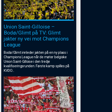
Union Saint-Gilloise –
Bodø/Glimt på TV: Glimt
jakter ny vei mot Champions
League
Bodø/Glimt innleder jakten på en ny plass i
Champions League når de møter belgiske
Union Saint-Gilloise i den tredje
kvalifiseringsrunden. Første kamp spilles på
KVDO
...