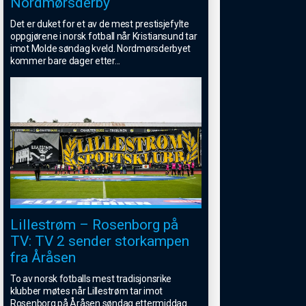
Nordmørsderby
Det er duket for et av de mest prestisjefylte
oppgjørene i norsk fotball når Kristiansund tar
imot Molde søndag kveld. Nordmørsderbyet
kommer bare dager etter
...
Lillestrøm – Rosenborg på
TV: TV 2 sender storkampen
fra Åråsen
To av norsk fotballs mest tradisjonsrike
klubber møtes når Lillestrøm tar imot
Rosenborg på Åråsen søndag ettermiddag.