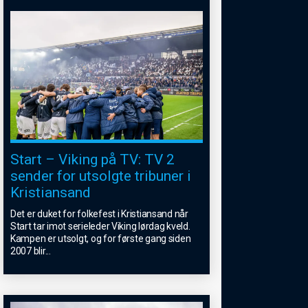
Start – Viking på TV: TV 2
sender for utsolgte tribuner i
Kristiansand
Det er duket for folkefest i Kristiansand når
Start tar imot serieleder Viking lørdag kveld.
Kampen er utsolgt, og for første gang siden
2007 blir
...