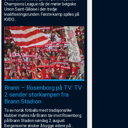
Champions League når de møter belgiske
Union Saint-Gilloise i den tredje
kvalifiseringsrunden. Første kamp spilles på
KVDO
...
Brann – Rosenborg på TV: TV
2 sender storkampen fra
Brann Stadion
To av norsk fotballs mest tradisjonsrike
klubber møtes når Brann tar imot Rosenborg
på Brann Stadion søndag 2. august.
Bergenserne ønsker å bygge videre på
...