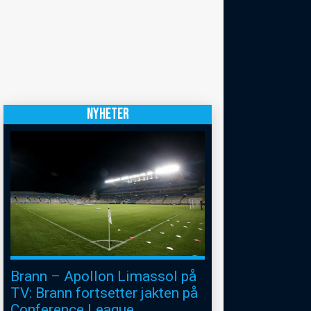
NYHETER
Brann – Apollon Limassol på
TV: Brann fortsetter jakten på
Conference League