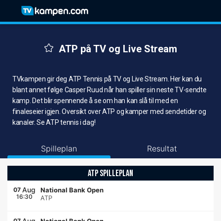
ATP på TV og Live Stream
TVkampen gir deg ATP Tennis på TV og Live Stream. Her kan du
blant annet følge Casper Ruud når han spiller sin neste TV-sendte
kamp. Det blir spennende å se om han kan slå til med en
finaleseier igjen. Oversikt over ATP og kamper med sendetider og
kanaler. Se ATP tennis i dag!
Spilleplan
Resultat
ATP SPILLEPLAN
Aug
07
National Bank Open
16:30
ATP
Aug
07