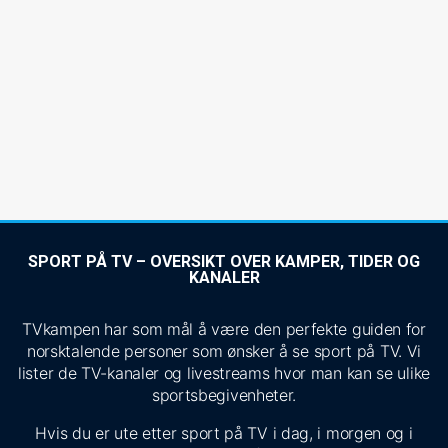
SPORT PÅ TV – OVERSIKT OVER KAMPER, TIDER OG
KANALER
TVkampen har som mål å være den perfekte guiden for
norsktalende personer som ønsker å se sport på TV. Vi
lister de TV-kanaler og livestreams hvor man kan se ulike
sportsbegivenheter.
Hvis du er ute etter sport på TV i dag, i morgen og i