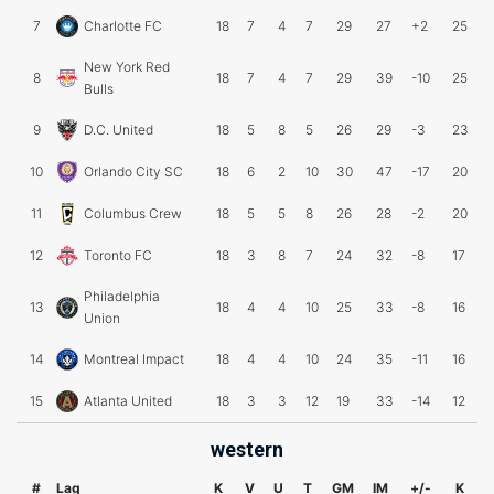
7
Charlotte FC
18
7
4
7
29
27
+2
25
New York Red
8
18
7
4
7
29
39
-10
25
Bulls
9
D.C. United
18
5
8
5
26
29
-3
23
10
Orlando City SC
18
6
2
10
30
47
-17
20
11
Columbus Crew
18
5
5
8
26
28
-2
20
12
Toronto FC
18
3
8
7
24
32
-8
17
Philadelphia
13
18
4
4
10
25
33
-8
16
Union
14
Montreal Impact
18
4
4
10
24
35
-11
16
15
Atlanta United
18
3
3
12
19
33
-14
12
western
#
Lag
K
V
U
T
GM
IM
+/-
K