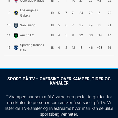
11
Colorado Rapids
18
7
1
10
27
25
+2
22
Los Angeles
12
19
5
7
7
24
29
-5
22
Galaxy
13
San Diego
18
5
6
7
32
29
+3
21
14
Austin FC
18
4
5
9
22
36
-14
17
Sporting Kansas
15
18
4
2
12
18
46
-28
14
City
SPORT PÅ TV – OVERSIKT OVER KAMPER, TIDER OG
KANALER
TVkampen har som mål å være den perfekte guiden for
norsktalende personer som ønsker å se sport på TV. Vi
lister de TV-kanaler og livestreams hvor man kan se ulike
sportsbegivenheter.