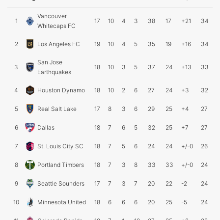
Vancouver
1
17
10
4
3
38
17
+21
34
Whitecaps FC
2
Los Angeles FC
19
10
4
5
35
19
+16
34
San Jose
3
18
10
3
5
37
24
+13
33
Earthquakes
4
Houston Dynamo
18
10
2
6
27
24
+3
32
5
Real Salt Lake
17
8
3
6
29
25
+4
27
6
Dallas
18
7
6
5
32
25
+7
27
7
St. Louis City SC
18
7
5
6
24
24
+/-0
26
8
Portland Timbers
18
7
3
8
33
33
+/-0
24
9
Seattle Sounders
17
7
3
7
20
22
-2
24
10
Minnesota United
18
6
6
6
20
25
-5
24