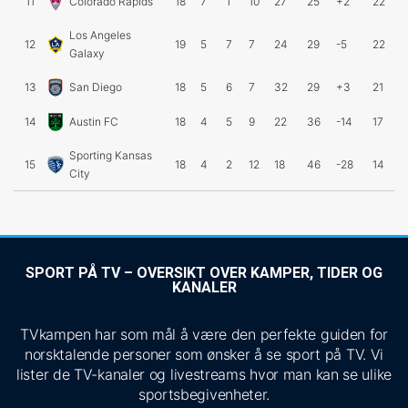
11
Colorado Rapids
18
7
1
10
27
25
+2
22
Los Angeles
12
19
5
7
7
24
29
-5
22
Galaxy
13
San Diego
18
5
6
7
32
29
+3
21
14
Austin FC
18
4
5
9
22
36
-14
17
Sporting Kansas
15
18
4
2
12
18
46
-28
14
City
SPORT PÅ TV – OVERSIKT OVER KAMPER, TIDER OG
KANALER
TVkampen har som mål å være den perfekte guiden for
norsktalende personer som ønsker å se sport på TV. Vi
lister de TV-kanaler og livestreams hvor man kan se ulike
sportsbegivenheter.