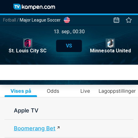
Fotball
/
Major League Soccer
13. sep., 00:30
VS
St. Louis City SC
Minnesota United
Vises på
Odds
Live
Lagoppstillinger
Apple TV
Boomerang Bet