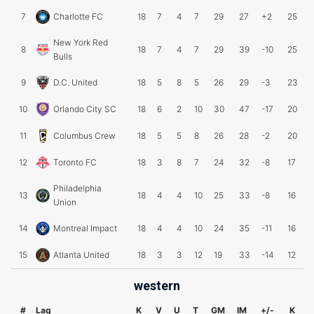
7
Charlotte FC
18
7
4
7
29
27
+2
25
New York Red
8
18
7
4
7
29
39
-10
25
Bulls
9
D.C. United
18
5
8
5
26
29
-3
23
10
Orlando City SC
18
6
2
10
30
47
-17
20
11
Columbus Crew
18
5
5
8
26
28
-2
20
12
Toronto FC
18
3
8
7
24
32
-8
17
Philadelphia
13
18
4
4
10
25
33
-8
16
Union
14
Montreal Impact
18
4
4
10
24
35
-11
16
15
Atlanta United
18
3
3
12
19
33
-14
12
western
#
Lag
K
V
U
T
GM
IM
+/-
K