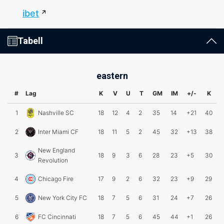
ibet
Tabell
eastern
#
Lag
K
V
U
T
GM
IM
+/-
K
1
Nashville SC
18
12
4
2
35
14
+21
40
2
Inter Miami CF
18
11
5
2
45
32
+13
38
New England
3
18
9
3
6
28
23
+5
30
Revolution
4
Chicago Fire
17
9
2
6
32
23
+9
29
5
New York City FC
18
7
5
6
31
24
+7
26
6
FC Cincinnati
18
7
5
6
45
44
+1
26