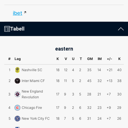
ibet
Tabell
eastern
#
Lag
K
V
U
T
GM
IM
+/-
K
1
Nashville SC
18
12
4
2
35
14
+21
40
2
Inter Miami CF
18
11
5
2
45
32
+13
38
New England
3
17
9
3
5
28
21
+7
30
Revolution
4
Chicago Fire
17
9
2
6
32
23
+9
29
5
New York City FC
18
7
5
6
31
24
+7
26