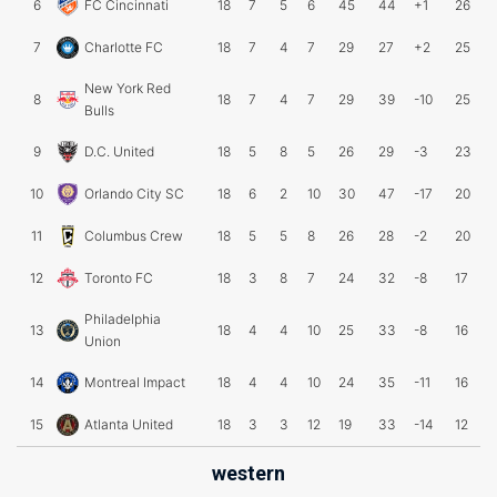
6
FC Cincinnati
18
7
5
6
45
44
+1
26
7
Charlotte FC
18
7
4
7
29
27
+2
25
New York Red
8
18
7
4
7
29
39
-10
25
Bulls
9
D.C. United
18
5
8
5
26
29
-3
23
10
Orlando City SC
18
6
2
10
30
47
-17
20
11
Columbus Crew
18
5
5
8
26
28
-2
20
12
Toronto FC
18
3
8
7
24
32
-8
17
Philadelphia
13
18
4
4
10
25
33
-8
16
Union
14
Montreal Impact
18
4
4
10
24
35
-11
16
15
Atlanta United
18
3
3
12
19
33
-14
12
western