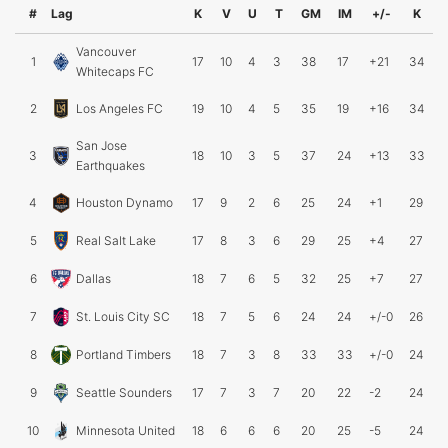
#
Lag
K
V
U
T
GM
IM
+/-
K
Vancouver
1
17
10
4
3
38
17
+21
34
Whitecaps FC
2
Los Angeles FC
19
10
4
5
35
19
+16
34
San Jose
3
18
10
3
5
37
24
+13
33
Earthquakes
4
Houston Dynamo
17
9
2
6
25
24
+1
29
5
Real Salt Lake
17
8
3
6
29
25
+4
27
6
Dallas
18
7
6
5
32
25
+7
27
7
St. Louis City SC
18
7
5
6
24
24
+/-0
26
8
Portland Timbers
18
7
3
8
33
33
+/-0
24
9
Seattle Sounders
17
7
3
7
20
22
-2
24
10
Minnesota United
18
6
6
6
20
25
-5
24