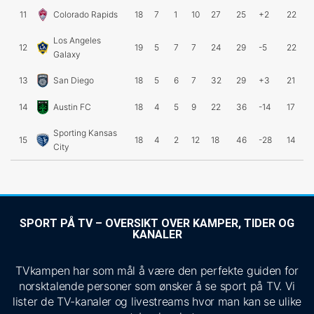
11
Colorado Rapids
18
7
1
10
27
25
+2
22
Los Angeles
12
19
5
7
7
24
29
-5
22
Galaxy
13
San Diego
18
5
6
7
32
29
+3
21
14
Austin FC
18
4
5
9
22
36
-14
17
Sporting Kansas
15
18
4
2
12
18
46
-28
14
City
SPORT PÅ TV – OVERSIKT OVER KAMPER, TIDER OG
KANALER
TVkampen har som mål å være den perfekte guiden for
norsktalende personer som ønsker å se sport på TV. Vi
lister de TV-kanaler og livestreams hvor man kan se ulike