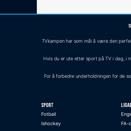
S
TVkampen har som mål å være den perfekte
Hvis du er ute etter sport på TV i dag, i 
For å forbedre underholdningen for de som 
Sport
Liga
Fotball
Eng
Ishockey
FA-