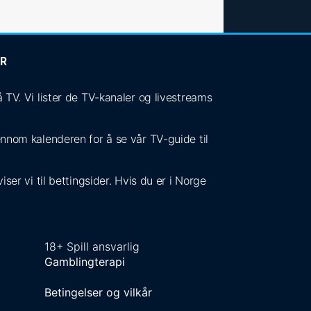
ER
V. Vi lister de TV-kanaler og livestreams
jennom kalenderen for å se vår TV-guide til
ser vi til bettingsider. Hvis du er i Norge
18+ Spill ansvarlig
Gamblingterapi
Betingelser og vilkår