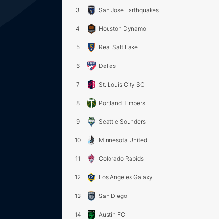
3
San Jose Earthquakes
4
Houston Dynamo
5
Real Salt Lake
6
Dallas
7
St. Louis City SC
8
Portland Timbers
9
Seattle Sounders
10
Minnesota United
11
Colorado Rapids
12
Los Angeles Galaxy
13
San Diego
14
Austin FC