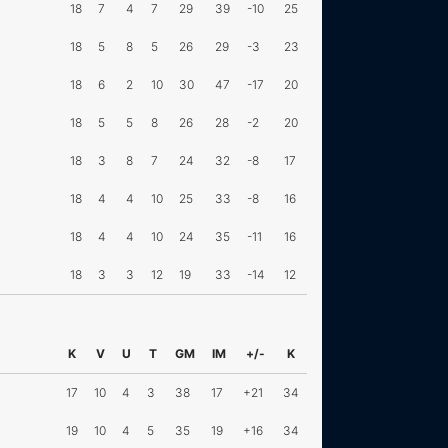
18
7
4
7
29
39
-10
25
18
5
8
5
26
29
-3
23
18
6
2
10
30
47
-17
20
18
5
5
8
26
28
-2
20
18
3
8
7
24
32
-8
17
18
4
4
10
25
33
-8
16
18
4
4
10
24
35
-11
16
18
3
3
12
19
33
-14
12
K
V
U
T
GM
IM
+/-
K
17
10
4
3
38
17
+21
34
19
10
4
5
35
19
+16
34