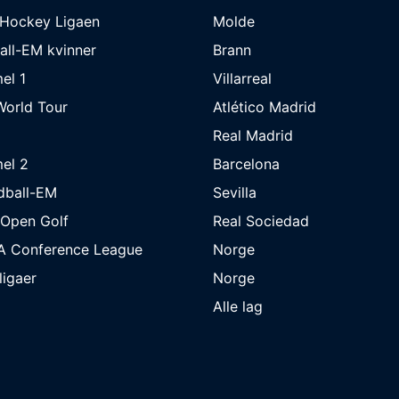
eHockey Ligaen
Molde
all-EM kvinner
Brann
el 1
Villarreal
orld Tour
Atlético Madrid
Real Madrid
el 2
Barcelona
dball-EM
Sevilla
 Open Golf
Real Sociedad
A Conference League
Norge
 ligaer
Norge
Alle lag