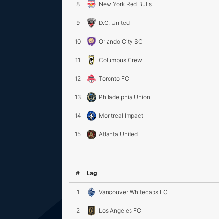
8
New York Red Bulls
9
D.C. United
10
Orlando City SC
11
Columbus Crew
12
Toronto FC
13
Philadelphia Union
14
Montreal Impact
15
Atlanta United
#
Lag
1
Vancouver Whitecaps FC
2
Los Angeles FC