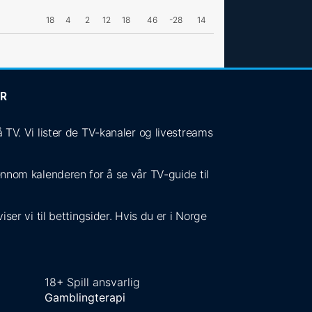
18
4
2
12
18
46
-28
14
ER
V. Vi lister de TV-kanaler og livestreams
jennom kalenderen for å se vår TV-guide til
ser vi til bettingsider. Hvis du er i Norge
18+ Spill ansvarlig
Gamblingterapi