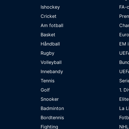
Ishockey
FA-
Cricket
Prem
Am fotball
Cha
Basket
Eur
Håndball
EM i
Rugby
UEF
Volleyball
Bund
Innebandy
UEF
Tennis
Seri
Golf
1. D
Snooker
Elit
Badminton
La L
Bordtennis
Fot
Fighting
NHL