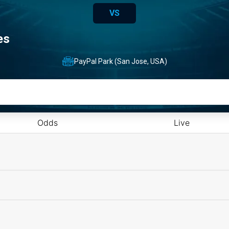
VS
es
PayPal Park (San Jose, USA)
Odds
Live