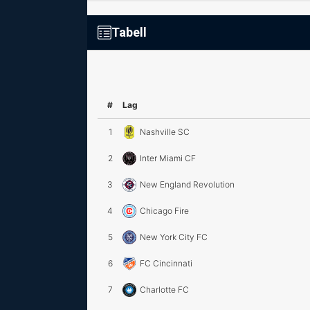
Tabell
#
Lag
1
Nashville SC
2
Inter Miami CF
3
New England Revolution
4
Chicago Fire
5
New York City FC
6
FC Cincinnati
7
Charlotte FC