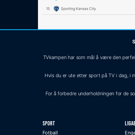
15
Sporting Kansas City
S
TVkampen har som mål å være den perfekte
Hvis du er ute etter sport på TV i dag, i 
For å forbedre underholdningen for de som 
Sport
Liga
Fotball
Eng