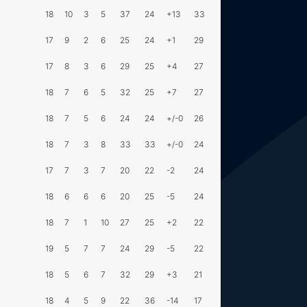
18
10
3
5
37
24
+13
33
17
9
2
6
25
24
+1
29
17
8
3
6
29
25
+4
27
18
7
6
5
32
25
+7
27
18
7
5
6
24
24
+/-0
26
18
7
3
8
33
33
+/-0
24
17
7
3
7
20
22
-2
24
18
6
6
6
20
25
-5
24
18
7
1
10
27
25
+2
22
19
5
7
7
24
29
-5
22
18
5
6
7
32
29
+3
21
18
4
5
9
22
36
-14
17