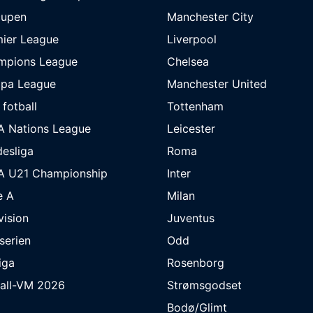
cupen
Manchester City
ier League
Liverpool
mpions League
Chelsea
opa League
Manchester United
 fotball
Tottenham
A Nations League
Leicester
esliga
Roma
A U21 Championship
Inter
e A
Milan
ivision
Juventus
eserien
Odd
iga
Rosenborg
ball-VM 2026
Strømsgodset
Bodø/Glimt