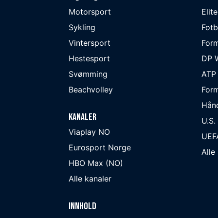
Motorsport
Elit
Sykling
Fotb
Vintersport
Form
Hestesport
DP W
Svømming
ATP
Beachvolley
Form
Hån
Kanaler
U.S.
Viaplay NO
UEF
Eurosport Norge
Alle
HBO Max (NO)
Alle kanaler
Innhold