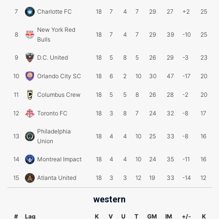
7
Charlotte FC
18
7
4
7
29
27
+2
25
New York Red
8
18
7
4
7
29
39
-10
25
Bulls
9
D.C. United
18
5
8
5
26
29
-3
23
10
Orlando City SC
18
6
2
10
30
47
-17
20
11
Columbus Crew
18
5
5
8
26
28
-2
20
12
Toronto FC
18
3
8
7
24
32
-8
17
Philadelphia
13
18
4
4
10
25
33
-8
16
Union
14
Montreal Impact
18
4
4
10
24
35
-11
16
15
Atlanta United
18
3
3
12
19
33
-14
12
western
#
Lag
K
V
U
T
GM
IM
+/-
K