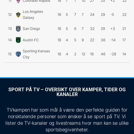
11
Colorado Rapids
18
7
1
10
27
25
+2
22
Los Angeles
12
19
5
7
7
24
29
-5
22
Galaxy
13
San Diego
18
5
6
7
32
29
+3
21
14
Austin FC
18
4
5
9
22
36
-14
17
Sporting Kansas
15
18
4
2
12
18
46
-28
14
City
SPORT PÅ TV – OVERSIKT OVER KAMPER, TIDER OG
KANALER
TVkampen har som mål å være den perfekte guiden for
norsktalende personer som ønsker å se sport på TV. Vi
lister de TV-kanaler og livestreams hvor man kan se ulike
sportsbegivenheter.