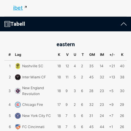
ibet
Tabell
eastern
#
Lag
K
V
U
T
GM
IM
+/-
K
1
Nashville SC
18
12
4
2
35
14
+21
40
2
Inter Miami CF
18
11
5
2
45
32
+13
38
New England
3
18
9
3
6
28
23
+5
30
Revolution
4
Chicago Fire
17
9
2
6
32
23
+9
29
5
New York City FC
18
7
5
6
31
24
+7
26
6
FC Cincinnati
18
7
5
6
45
44
+1
26