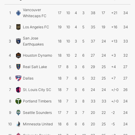
Vancouver
1
17
10
4
3
38
17
+21
34
Whitecaps FC
2
Los Angeles FC
19
10
4
5
35
19
+16
34
San Jose
3
18
10
3
5
37
24
+13
33
Earthquakes
4
Houston Dynamo
18
10
2
6
27
24
+3
32
5
Real Salt Lake
17
8
3
6
29
25
+4
27
6
Dallas
18
7
6
5
32
25
+7
27
7
St. Louis City SC
18
7
5
6
24
24
+/-0
26
8
Portland Timbers
18
7
3
8
33
33
+/-0
24
9
Seattle Sounders
17
7
3
7
20
22
-2
24
10
Minnesota United
18
6
6
6
20
25
-5
24