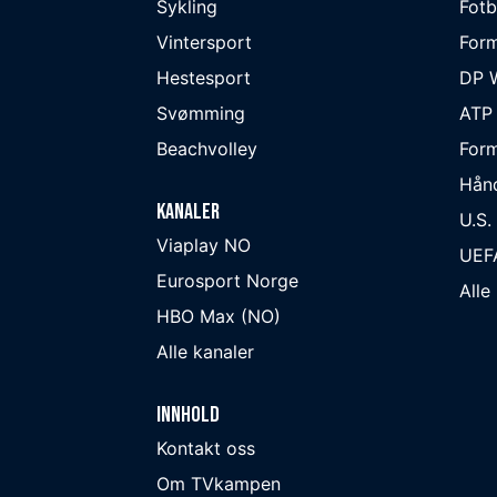
Sykling
Fotb
Vintersport
Form
Hestesport
DP W
Svømming
ATP
Beachvolley
Form
Hån
Kanaler
U.S.
Viaplay NO
UEF
Eurosport Norge
Alle
HBO Max (NO)
Alle kanaler
Innhold
Kontakt oss
Om TVkampen