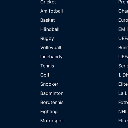
Cricket
Prem
Am fotball
Cha
Basket
Eur
Håndball
EM i
Rugby
UEF
Volleyball
Bund
Innebandy
UEF
Tennis
Seri
Golf
1. D
Snooker
Elit
Badminton
La L
Bordtennis
Fot
Fighting
NHL
Motorsport
Elit