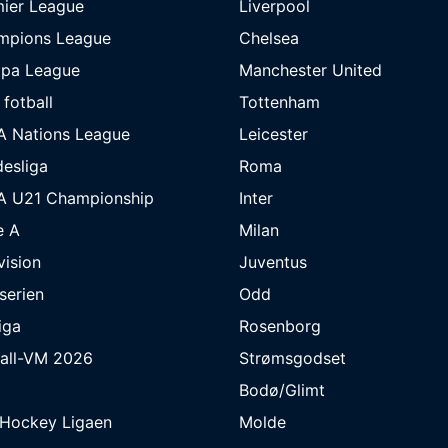
ier League
Liverpool
mpions League
Chelsea
opa League
Manchester United
 fotball
Tottenham
A Nations League
Leicester
esliga
Roma
A U21 Championship
Inter
e A
Milan
ivision
Juventus
eserien
Odd
iga
Rosenborg
ball-VM 2026
Strømsgodset
Bodø/Glimt
eHockey Ligaen
Molde