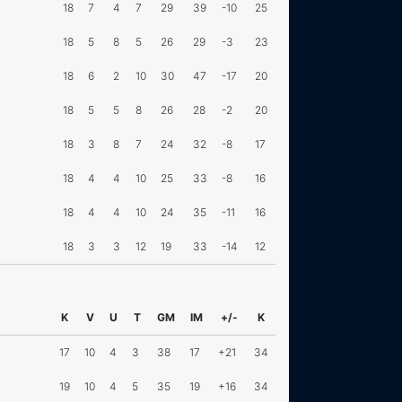
18
7
4
7
29
39
-10
25
18
5
8
5
26
29
-3
23
18
6
2
10
30
47
-17
20
18
5
5
8
26
28
-2
20
18
3
8
7
24
32
-8
17
18
4
4
10
25
33
-8
16
18
4
4
10
24
35
-11
16
18
3
3
12
19
33
-14
12
K
V
U
T
GM
IM
+/-
K
17
10
4
3
38
17
+21
34
19
10
4
5
35
19
+16
34