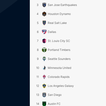
3
San Jose Earthquakes
4
Houston Dynamo
5
Real Salt Lake
6
Dallas
7
St. Louis City SC
8
Portland Timbers
9
Seattle Sounders
10
Minnesota United
11
Colorado Rapids
12
Los Angeles Galaxy
13
San Diego
14
Austin FC