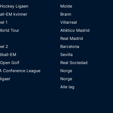
eHockey Ligaen
Molde
all-EM kvinner
Brann
el 1
Villarreal
orld Tour
Atlético Madrid
Real Madrid
el 2
Barcelona
dball-EM
Sevilla
 Open Golf
Real Sociedad
A Conference League
Norge
 ligaer
Norge
Alle lag