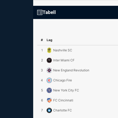
Tabell
#
Lag
1
Nashville SC
2
Inter Miami CF
3
New England Revolution
4
Chicago Fire
5
New York City FC
6
FC Cincinnati
7
Charlotte FC