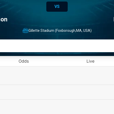
VS
ion
Gillette Stadium (Foxborough,MA, USA)
Odds
Live