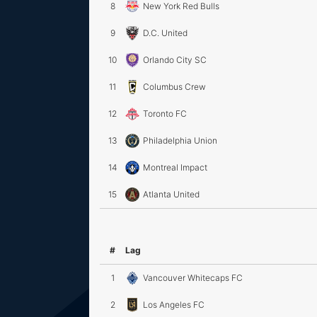
8
New York Red Bulls
9
D.C. United
10
Orlando City SC
11
Columbus Crew
12
Toronto FC
13
Philadelphia Union
14
Montreal Impact
15
Atlanta United
#
Lag
1
Vancouver Whitecaps FC
2
Los Angeles FC