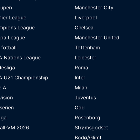
cupen
Manchester City
ier League
Liverpool
mpions League
Chelsea
opa League
Manchester United
 fotball
Tottenham
A Nations League
Leicester
esliga
Roma
A U21 Championship
Inter
e A
Milan
ivision
Juventus
eserien
Odd
iga
Rosenborg
ball-VM 2026
Strømsgodset
Bodø/Glimt