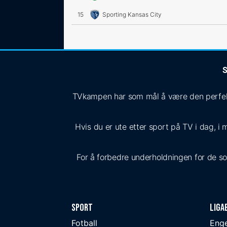
15
Sporting Kansas City
S
TVkampen har som mål å være den perfekte
Hvis du er ute etter sport på TV i dag, i 
For å forbedre underholdningen for de som 
Sport
Liga
Fotball
Eng