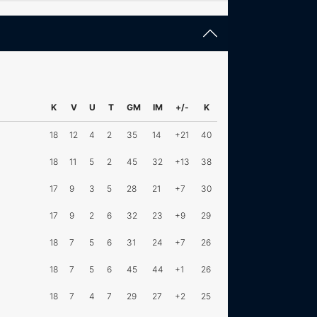
K
V
U
T
GM
IM
+/-
K
18
12
4
2
35
14
+21
40
18
11
5
2
45
32
+13
38
17
9
3
5
28
21
+7
30
17
9
2
6
32
23
+9
29
18
7
5
6
31
24
+7
26
18
7
5
6
45
44
+1
26
18
7
4
7
29
27
+2
25