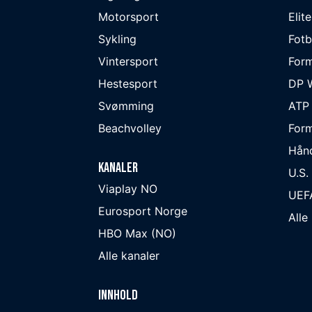
Motorsport
Elit
Sykling
Fotb
Vintersport
Form
Hestesport
DP W
Svømming
ATP
Beachvolley
Form
Hån
Kanaler
U.S.
Viaplay NO
UEF
Eurosport Norge
Alle
HBO Max (NO)
Alle kanaler
Innhold