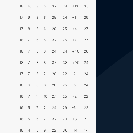
18
10
3
5
37
24
+13
33
17
9
2
6
25
24
+1
29
17
8
3
6
29
25
+4
27
18
7
6
5
32
25
+7
27
18
7
5
6
24
24
+/-0
26
18
7
3
8
33
33
+/-0
24
17
7
3
7
20
22
-2
24
18
6
6
6
20
25
-5
24
18
7
1
10
27
25
+2
22
19
5
7
7
24
29
-5
22
18
5
6
7
32
29
+3
21
18
4
5
9
22
36
-14
17