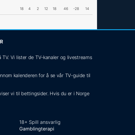
18
4
2
12
18
46
-28
14
ER
V. Vi lister de TV-kanaler og livestreams
jennom kalenderen for å se vår TV-guide til
ser vi til bettingsider. Hvis du er i Norge
18+ Spill ansvarlig
Gamblingterapi