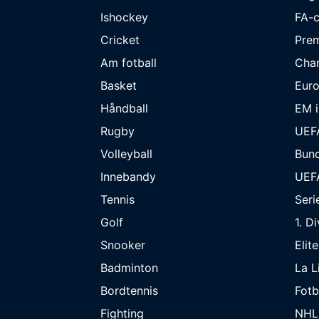
Ishockey
FA-
Cricket
Prem
Am fotball
Cha
Basket
Eur
Håndball
EM i
Rugby
UEF
Volleyball
Bund
Innebandy
UEF
Tennis
Seri
Golf
1. D
Snooker
Elit
Badminton
La L
Bordtennis
Fot
Fighting
NHL