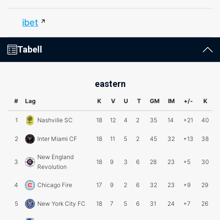
ibet
Tabell
eastern
#
Lag
K
V
U
T
GM
IM
+/-
K
1
Nashville SC
18
12
4
2
35
14
+21
40
2
Inter Miami CF
18
11
5
2
45
32
+13
38
New England
3
18
9
3
6
28
23
+5
30
Revolution
4
Chicago Fire
17
9
2
6
32
23
+9
29
5
New York City FC
18
7
5
6
31
24
+7
26