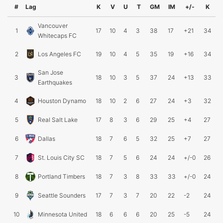
#
Lag
K
V
U
T
GM
IM
+/-
K
Vancouver
1
17
10
4
3
38
17
+21
34
Whitecaps FC
2
Los Angeles FC
19
10
4
5
35
19
+16
34
San Jose
3
18
10
3
5
37
24
+13
33
Earthquakes
4
Houston Dynamo
18
10
2
6
27
24
+3
32
5
Real Salt Lake
17
8
3
6
29
25
+4
27
6
Dallas
18
7
6
5
32
25
+7
27
7
St. Louis City SC
18
7
5
6
24
24
+/-0
26
8
Portland Timbers
18
7
3
8
33
33
+/-0
24
9
Seattle Sounders
17
7
3
7
20
22
-2
24
10
Minnesota United
18
6
6
6
20
25
-5
24