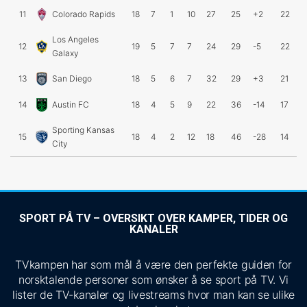
11
Colorado Rapids
18
7
1
10
27
25
+2
22
Los Angeles
12
19
5
7
7
24
29
-5
22
Galaxy
13
San Diego
18
5
6
7
32
29
+3
21
14
Austin FC
18
4
5
9
22
36
-14
17
Sporting Kansas
15
18
4
2
12
18
46
-28
14
City
SPORT PÅ TV – OVERSIKT OVER KAMPER, TIDER OG
KANALER
TVkampen har som mål å være den perfekte guiden for
norsktalende personer som ønsker å se sport på TV. Vi
lister de TV-kanaler og livestreams hvor man kan se ulike