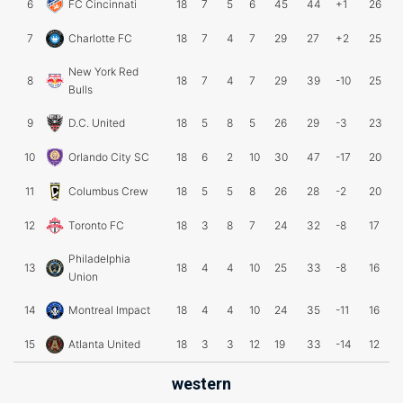
6
FC Cincinnati
18
7
5
6
45
44
+1
26
7
Charlotte FC
18
7
4
7
29
27
+2
25
New York Red
8
18
7
4
7
29
39
-10
25
Bulls
9
D.C. United
18
5
8
5
26
29
-3
23
10
Orlando City SC
18
6
2
10
30
47
-17
20
11
Columbus Crew
18
5
5
8
26
28
-2
20
12
Toronto FC
18
3
8
7
24
32
-8
17
Philadelphia
13
18
4
4
10
25
33
-8
16
Union
14
Montreal Impact
18
4
4
10
24
35
-11
16
15
Atlanta United
18
3
3
12
19
33
-14
12
western