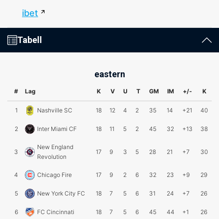
ibet
Tabell
eastern
#
Lag
K
V
U
T
GM
IM
+/-
K
1
Nashville SC
18
12
4
2
35
14
+21
40
2
Inter Miami CF
18
11
5
2
45
32
+13
38
New England
3
17
9
3
5
28
21
+7
30
Revolution
4
Chicago Fire
17
9
2
6
32
23
+9
29
5
New York City FC
18
7
5
6
31
24
+7
26
6
FC Cincinnati
18
7
5
6
45
44
+1
26