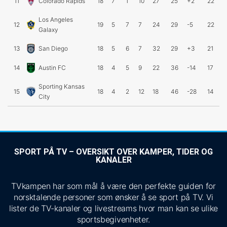
11
Colorado Rapids
18
7
1
10
27
25
+2
22
Los Angeles
12
19
5
7
7
24
29
-5
22
Galaxy
13
San Diego
18
5
6
7
32
29
+3
21
14
Austin FC
18
4
5
9
22
36
-14
17
Sporting Kansas
15
18
4
2
12
18
46
-28
14
City
SPORT PÅ TV – OVERSIKT OVER KAMPER, TIDER OG
KANALER
TVkampen har som mål å være den perfekte guiden for
norsktalende personer som ønsker å se sport på TV. Vi
lister de TV-kanaler og livestreams hvor man kan se ulike
sportsbegivenheter.