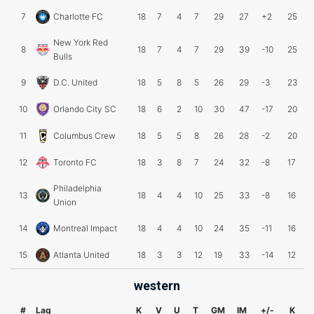
7
Charlotte FC
18
7
4
7
29
27
+2
25
New York Red
8
18
7
4
7
29
39
-10
25
Bulls
9
D.C. United
18
5
8
5
26
29
-3
23
10
Orlando City SC
18
6
2
10
30
47
-17
20
11
Columbus Crew
18
5
5
8
26
28
-2
20
12
Toronto FC
18
3
8
7
24
32
-8
17
Philadelphia
13
18
4
4
10
25
33
-8
16
Union
14
Montreal Impact
18
4
4
10
24
35
-11
16
15
Atlanta United
18
3
3
12
19
33
-14
12
western
#
Lag
K
V
U
T
GM
IM
+/-
K