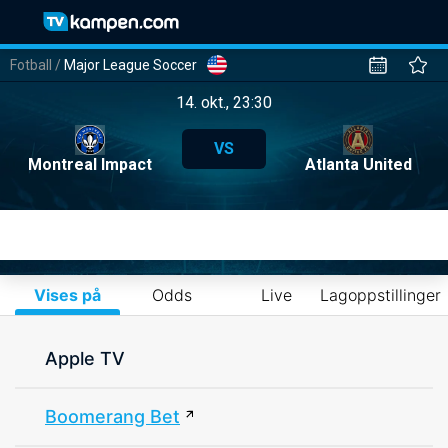
Fotball
/
Major League Soccer
14. okt., 23:30
VS
Montreal Impact
Atlanta United
Vises på
Odds
Live
Lagoppstillinger
Apple TV
Boomerang Bet