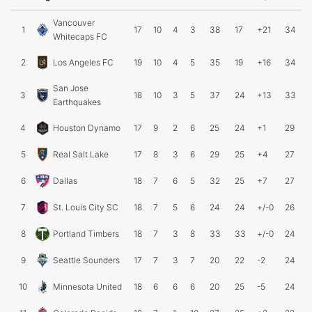
Vancouver
1
17
10
4
3
38
17
+21
34
Whitecaps FC
2
Los Angeles FC
19
10
4
5
35
19
+16
34
San Jose
3
18
10
3
5
37
24
+13
33
Earthquakes
4
Houston Dynamo
17
9
2
6
25
24
+1
29
5
Real Salt Lake
17
8
3
6
29
25
+4
27
6
Dallas
18
7
6
5
32
25
+7
27
7
St. Louis City SC
18
7
5
6
24
24
+/-0
26
8
Portland Timbers
18
7
3
8
33
33
+/-0
24
9
Seattle Sounders
17
7
3
7
20
22
-2
24
10
Minnesota United
18
6
6
6
20
25
-5
24