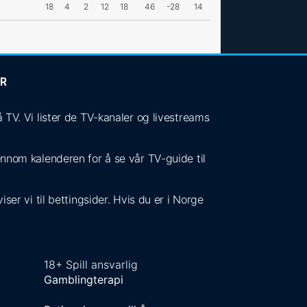
18
4
2
12
18
46
-28
14
ER
V. Vi lister de TV-kanaler og livestreams
jennom kalenderen for å se vår TV-guide til
ser vi til bettingsider. Hvis du er i Norge
18+ Spill ansvarlig
Gamblingterapi