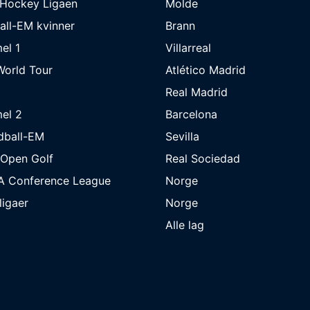
eHockey Ligaen
Molde
all-EM kvinner
Brann
el 1
Villarreal
orld Tour
Atlético Madrid
Real Madrid
el 2
Barcelona
dball-EM
Sevilla
 Open Golf
Real Sociedad
A Conference League
Norge
 ligaer
Norge
Alle lag