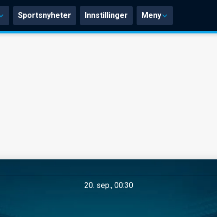
Sportsnyheter
Innstillinger
Meny
20. sep., 00:30