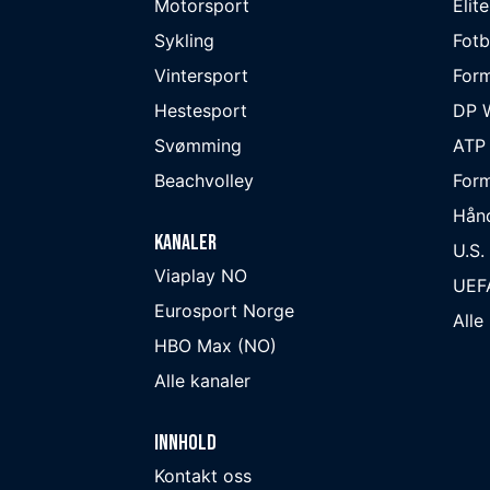
Motorsport
Elit
Sykling
Fotb
Vintersport
Form
Hestesport
DP W
Svømming
ATP
Beachvolley
Form
Hån
Kanaler
U.S.
Viaplay NO
UEF
Eurosport Norge
Alle
HBO Max (NO)
Alle kanaler
Innhold
Kontakt oss