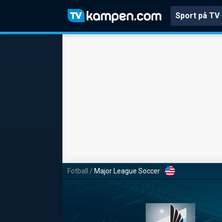
Sport på TV
Fotball
/
Major League Soccer