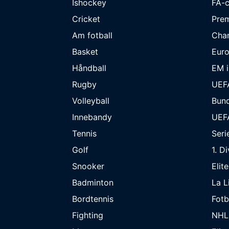
Ishockey
FA-
Cricket
Prem
Am fotball
Cha
Basket
Eur
Håndball
EM i
Rugby
UEF
Volleyball
Bund
Innebandy
UEF
Tennis
Seri
Golf
1. D
Snooker
Elit
Badminton
La L
Bordtennis
Fot
Fighting
NHL