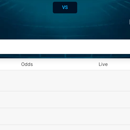
VS
Odds
Live