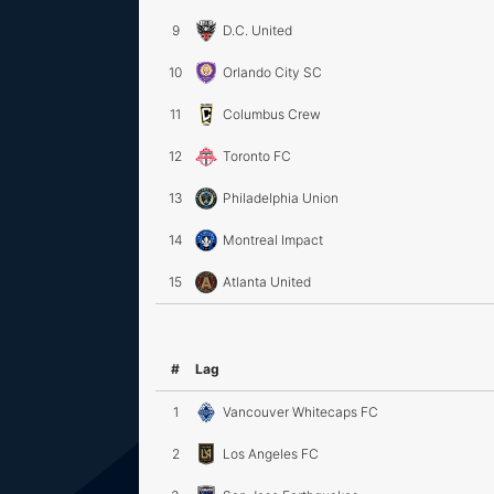
9
D.C. United
10
Orlando City SC
11
Columbus Crew
12
Toronto FC
13
Philadelphia Union
14
Montreal Impact
15
Atlanta United
#
Lag
1
Vancouver Whitecaps FC
2
Los Angeles FC