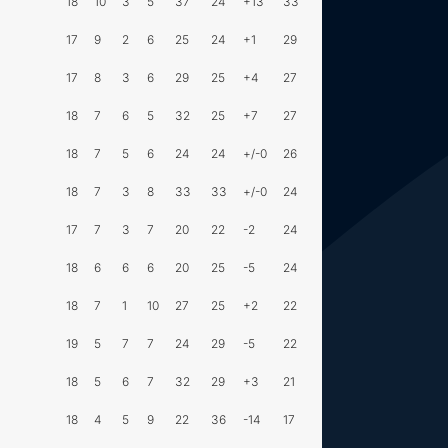
18
10
3
5
37
24
+13
33
17
9
2
6
25
24
+1
29
17
8
3
6
29
25
+4
27
18
7
6
5
32
25
+7
27
18
7
5
6
24
24
+/-0
26
18
7
3
8
33
33
+/-0
24
17
7
3
7
20
22
-2
24
18
6
6
6
20
25
-5
24
18
7
1
10
27
25
+2
22
19
5
7
7
24
29
-5
22
18
5
6
7
32
29
+3
21
18
4
5
9
22
36
-14
17