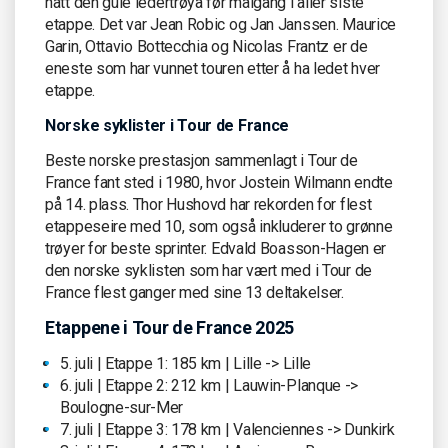
hatt den gule ledertrøya før målgang i aller siste
etappe. Det var Jean Robic og Jan Janssen. Maurice
Garin, Ottavio Bottecchia og Nicolas Frantz er de
eneste som har vunnet touren etter å ha ledet hver
etappe.
Norske syklister i Tour de France
Beste norske prestasjon sammenlagt i Tour de
France fant sted i 1980, hvor Jostein Wilmann endte
på 14. plass. Thor Hushovd har rekorden for flest
etappeseire med 10, som også inkluderer to grønne
trøyer for beste sprinter. Edvald Boasson-Hagen er
den norske syklisten som har vært med i Tour de
France flest ganger med sine 13 deltakelser.
Etappene i Tour de France 2025
5. juli | Etappe 1: 185 km | Lille -> Lille
6. juli | Etappe 2: 212 km | Lauwin-Planque ->
Boulogne-sur-Mer
7. juli | Etappe 3: 178 km | Valenciennes -> Dunkirk