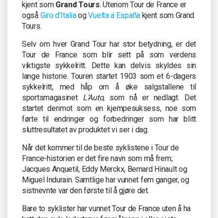
kjent som
Grand Tours
. Utenom Tour de France er
også
Giro d’Italia
og
Vuelta a España
kjent som Grand
Tours.
Selv om hver Grand Tour har stor betydning, er det
Tour de France som blir sett på som verdens
viktigste sykkelritt. Dette kan delvis skyldes sin
lange historie. Touren startet 1903 som et 6-dagers
sykkelritt, med håp om å øke salgstallene til
sportsmagasinet
L’Auto
, som nå er nedlagt. Det
startet derimot som en kjempesuksess, noe som
førte til endringer og forbedringer som har blitt
sluttresultatet av produktet vi ser i dag.
Når det kommer til de beste syklistene i Tour de
France-historien er det fire navn som må frem;
Jacques Anquetil, Eddy Merckx, Bernard Hinault og
Miguel Indurain. Samtlige har vunnet fem ganger, og
sistnevnte var den første til å gjøre det.
Bare to syklister har vunnet Tour de France uten å ha