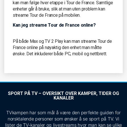
kan man følge hver etappe i Tour de France. Samtlige
enheter går å bruke, slik at man uten problem kan
streame Tour de France på mobilen.
Kan jeg streame Tour de France online?
På både Max og TV 2 Play kan man streame Tour de
France online på nøyaktig den enhet man måtte
ønske. Det inkluderer både PC, mobil og nettbrett.
SPORT PÅ TV – OVERSIKT OVER KAMPER, TIDER OG
KANALER
TVkampen har som mål å være den perfekte guiden for
norsktalende personer som ønsker å se sport på TV. Vi
lister de TV-kanaler og livestreams hvor man kan se ulike