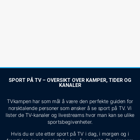
SPORT PÅ TV – OVERSIKT OVER KAMPER, TIDER OG
KANALER
TVkampen har som mål å være den perfekte guiden for
norsktalende personer som ønsker å se sport på TV. Vi
lister de TV-kanaler og livestreams hvor man kan se ulike
sportsbegivenheter.
Hvis du er ute etter sport på TV i dag, i morgen og i