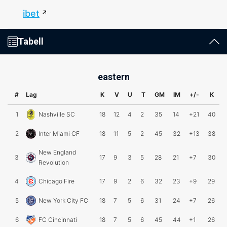
ibet
Tabell
eastern
#
Lag
K
V
U
T
GM
IM
+/-
K
1
Nashville SC
18
12
4
2
35
14
+21
40
2
Inter Miami CF
18
11
5
2
45
32
+13
38
New England
3
17
9
3
5
28
21
+7
30
Revolution
4
Chicago Fire
17
9
2
6
32
23
+9
29
5
New York City FC
18
7
5
6
31
24
+7
26
6
FC Cincinnati
18
7
5
6
45
44
+1
26