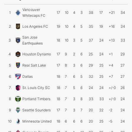
Vancouver
1
17
10
4
3
38
17
+21
34
Whitecaps FC
2
Los Angeles FC
19
10
4
5
35
19
+16
34
San Jose
3
18
10
3
5
37
24
+13
33
Earthquakes
4
Houston Dynamo
17
9
2
6
25
24
+1
29
5
Real Salt Lake
17
8
3
6
29
25
+4
27
6
Dallas
18
7
6
5
32
25
+7
27
7
St. Louis City SC
18
7
5
6
24
24
+/-0
26
8
Portland Timbers
18
7
3
8
33
33
+/-0
24
9
Seattle Sounders
17
7
3
7
20
22
-2
24
10
Minnesota United
18
6
6
6
20
25
-5
24