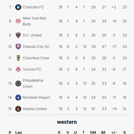
7
Charlotte FC
18
7
4
7
29
27
+2
25
New York Red
8
18
7
4
7
29
39
-10
25
Bulls
9
D.C. United
18
5
8
5
26
29
-3
23
10
Orlando City SC
18
6
2
10
30
47
-17
20
11
Columbus Crew
18
5
5
8
26
28
-2
20
12
Toronto FC
18
3
8
7
24
32
-8
17
Philadelphia
13
18
4
4
10
25
33
-8
16
Union
14
Montreal Impact
18
4
4
10
24
35
-11
16
15
Atlanta United
18
3
3
12
19
33
-14
12
western
#
Lag
K
V
U
T
GM
IM
+/-
K