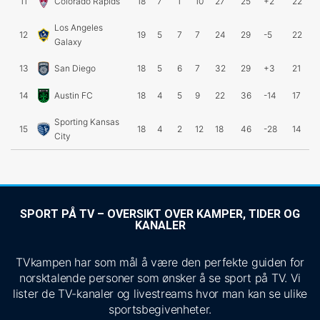
11
Colorado Rapids
18
7
1
10
27
25
+2
22
Los Angeles
12
19
5
7
7
24
29
-5
22
Galaxy
13
San Diego
18
5
6
7
32
29
+3
21
14
Austin FC
18
4
5
9
22
36
-14
17
Sporting Kansas
15
18
4
2
12
18
46
-28
14
City
SPORT PÅ TV – OVERSIKT OVER KAMPER, TIDER OG
KANALER
TVkampen har som mål å være den perfekte guiden for
norsktalende personer som ønsker å se sport på TV. Vi
lister de TV-kanaler og livestreams hvor man kan se ulike
sportsbegivenheter.